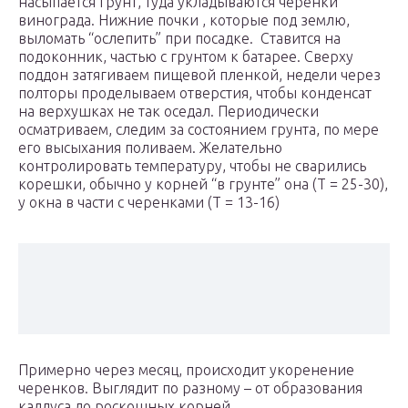
насыпается грунт, туда укладываются черенки
винограда. Нижние почки , которые под землю,
выломать “ослепить” при посадке. Ставится на
подоконник, частью с грунтом к батарее. Сверху
поддон затягиваем пищевой пленкой, недели через
полторы проделываем отверстия, чтобы конденсат
на верхушках не так оседал. Периодически
осматриваем, следим за состоянием грунта, по мере
его высыхания поливаем. Желательно
контролировать температуру, чтобы не сварились
корешки, обычно у корней “в грунте” она (Т = 25-30),
у окна в части с черенками (Т = 13-16)
Примерно через месяц, происходит укоренение
черенков. Выглядит по разному – от образования
каллуса до роскошных корней.