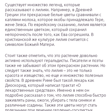
Существует множество легенд, которые
рассказывают о лилиях. Например, в Древней
Греции эти прекрасные белые цветы сравнивали с
каплями молока, которое якобы принадлежало Гере,
жене Зевса. По еврейскому сказанию, лилия является
единственным цветком, который сохранил
непорочность после того, как Ева согрешила. В
христианской же культуре лилия считается с
символом Божьей Матери.
Стоит также отметить, что это растение довольно
активно используют геральдисты. Писатели и поэты
также не забывают об этом прекрасном растении. Но
следует также знать, что лилия – это не только
красота и изящество, но еще и множество полезных
свойств. В древнем Риме был такой лекарь как
Диоскорид, который написал трактат «О
лекарственных средствах». Именно в нем он
подробно рассказал о том, что лилия способна быстро
заживлять раны, ожоги, убирать с тела синяки и
различные ссадины. Также эти цветы могут стать
полезными при лечении сердечно-сосудистых