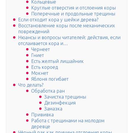
Кольцевые
Круглые отверстия и отслоения коры
Поперечные и продольные трещины
Если отходит кора у шейки дерева?
Восстановление коры после механических
повреждений
Нюансы и вопросы читателей: действия, если
отслаивается кора и…
Чернеет
Гниет
Есть желтый лишайник
Есть короед
Мокнет
Яблоня погибает
Что делать?
Обработка ран
Зачистка трещины
Дезинфекция
Замазка
Прививка
Работа с трещинами на молодом
деревце
Чёрный рак как причина отслоения коры