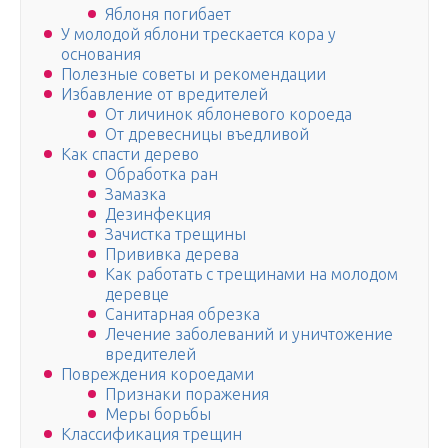
Яблоня погибает
У молодой яблони трескается кора у
основания
Полезные советы и рекомендации
Избавление от вредителей
От личинок яблоневого короеда
От древесницы въедливой
Как спасти дерево
Обработка ран
Замазка
Дезинфекция
Зачистка трещины
Прививка дерева
Как работать с трещинами на молодом
деревце
Санитарная обрезка
Лечение заболеваний и уничтожение
вредителей
Повреждения короедами
Признаки поражения
Меры борьбы
Классификация трещин