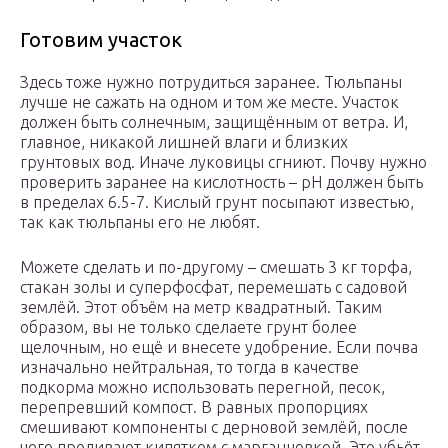
Готовим участок
Здесь тоже нужно потрудиться заранее. Тюльпаны
лучше не сажать на одном и том же месте. Участок
должен быть солнечным, защищённым от ветра. И,
главное, никакой лишней влаги и близких
грунтовых вод. Иначе луковицы сгниют. Почву нужно
проверить заранее на кислотность – рН должен быть
в пределах 6.5-7. Кислый грунт посыпают известью,
так как тюльпаны его не любят.
Можете сделать и по-другому – смешать 3 кг торфа,
стакан золы и суперфосфат, перемешать с садовой
землёй. Этот объём на метр квадратный. Таким
образом, вы не только сделаете грунт более
щелочным, но ещё и внесете удобрение. Если почва
изначально нейтральная, то тогда в качестве
подкорма можно использовать перегной, песок,
перепревший компост. В равных пропорциях
смешивают компоненты с дерновой землёй, после
чего проливают кипятком с марганцовкой. Это убьёт