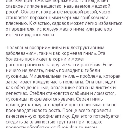
листьев при тяжелом поражении. Тля выделяет
сладкое липкое вещество, называемое медовой
росой. Области, покрытые медовой росой, часто
становятся пораженными черным грибком или
плесенью. К счастью, садовод может легко избавиться
от вредителя, используя масло нима или раствор
инсектицидного мыла.
Тюльпаны восприимчивы и к деструктивным
заболеваниям, таким как корневая гниль. Эта
болезнь проникает в корни и может
распространиться на другие части растения. Если
ничего не делать, гниль приводит к гибели
луковицы. Мицелиальная гниль – проблема, которая
затрагивает каждую часть тюльпана. Она выглядит
как обесцвеченные, опаленные пятна на листьях и
лепестках. Стебли становятся слабыми и ломаются,
луковицы покрываются язвами. Серая гниль
приводит к тому, что клубни просто высыхают и не
производят нового роста. Проще всего провести
качественную профилактику. Для этого потребуется
следить за влажностью грунта и при посадке
провести обработку клубней фунгицидом.