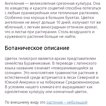
Ангелония — великолепная срезочная культура. Она
по изяществу и красоте соцветий способна потягаться
с любым оранжерейным или тепличным растением.
Особенно она хороша в больших букетах. Цветки
ангелонии не вянут дольше 10 дней, излучают тот же
яблочный, с легким виноградным оттенком аромат,
что и листья при растирании. Столь воздушного и
кружевного растения больше не найти.
Ботаническое описание
Цветок гелиотроп является ярким представителем
семейства Буравчиковые. В переводе с латинского
языка название означает «поворачивающийся за
солнцем». Это многолетнее травянистое растение в
естественной среде встречается в лесах Северной и
Южной Америки и на побережье Средиземноморья.
В условиях нашего климата его выращивают как
однолетнюю культуру или комнатный цветок.
По внешнему виду это
растение – небольшой