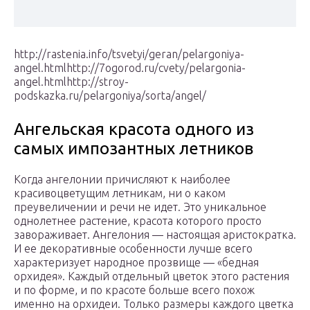
http://rastenia.info/tsvetyi/geran/pelargoniya-
angel.htmlhttp://7ogorod.ru/cvety/pelargonia-
angel.htmlhttp://stroy-
podskazka.ru/pelargoniya/sorta/angel/
Ангельская красота одного из
самых импозантных летников
Когда ангелонии причисляют к наиболее
красивоцветущим летникам, ни о каком
преувеличении и речи не идет. Это уникальное
однолетнее растение, красота которого просто
завораживает. Ангелония — настоящая аристократка.
И ее декоративные особенности лучше всего
характеризует народное прозвище — «бедная
орхидея». Каждый отдельный цветок этого растения
и по форме, и по красоте больше всего похож
именно на орхидеи. Только размеры каждого цветка