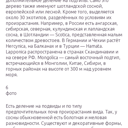
дополнительное деление на подтипы. Само это
дерево также именуют шотландской сосной,
европейской или лесной. Кроме того, выделяется
около 30 экотипов, разделённых по условиям их
произрастания. Например, в России есть ангарская,
сибирская, северная, кулундинская и лапландская
сосна, в Шотландии — Scotica, представленная малым
количеством древостоев. В Германии и Чехии растёт
Hercynica, на Балканах и в Турции — Hamata.
Lapponica распространена в странах Скандинавии и
на севере РФ. Mongolica — самый восточный подтип,
встречающийся в Монголии, Китае, Сибири, в
горных районах на высоте от 300 м над уровнем
моря.
6
фото
Есть деление на подвиды и по типу
предпочтительных почв произрастания вида. Так, у
сосны обыкновенной есть болотная и меловая
разновидности. Существуют и декоративные формы,