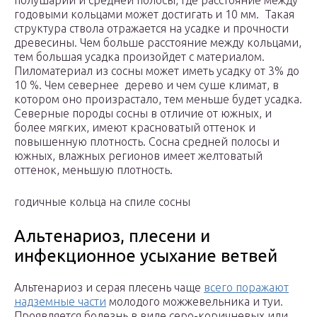
полушарий и средней полосы, где расстояние между
годовыми кольцами может достигать и 10 мм. Такая
структура ствола отражается на усадке и прочности
древесины. Чем больше расстояние между кольцами,
тем большая усадка произойдет с материалом.
Пиломатериал из сосны может иметь усадку от 3% до
10 %. Чем севернее дерево и чем суше климат, в
котором оно произрастало, тем меньше будет усадка.
Северные породы сосны в отличие от южных, и
более мягких, имеют красноватый оттенок и
повышенную плотность. Сосна средней полосы и
южных, влажных регионов имеет желтоватый
оттенок, меньшую плотность.
годичные кольца на спиле сосны
Альтенариоз, плесени и
инфекционное усыхание ветвей
Альтенариоз и серая плесень чаще
всего поражают
надземные части
молодого можжевельника и туи.
Проявляется болезнь в виде серо-коричневых или