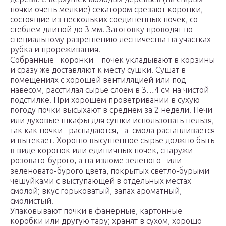
почки очень мелкие) секатором срезают коронки,
состоящие из нескольких соединенных почек, со
стеблем длиной до 3 мм. Заготовку проводят по
специальному разрешению лесничества на участках
рубка и прореживания.
Собранные коронки почек укладывают в корзины
и сразу же доставляют к месту сушки. Сушат в
помещениях с хорошей вентиляцией или под
навесом, расстилая сырье слоем в 3…4 см на чистой
подстилке. При хорошем проветривании в сухую
погоду почки высыхают в среднем за 2 недели. Печи
или духовые шкафы для сушки использовать нельзя,
так как ночки распадаются, а смола растапливается
и вытекает. Хорошо высушенное сырье должно быть
в виде коронок или единичных почек, снаружи
розовато-бурого, а на изломе зеленого или
зеленовато-бурого цвета, покрытых светло-бурыми
чешуйками с выступающей в отдельных местах
смолой; вкус горьковатый, запах ароматный,
смолистый.
Упаковывают почки в фанерные, картонные
коробки или другую тару; хранят в сухом, хорошо