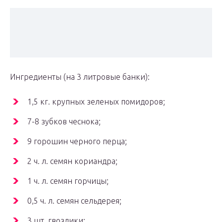
Ингредиенты (на 3 литровые банки):
1,5 кг. крупных зеленых помидоров;
7-8 зубков чеснока;
9 горошин черного перца;
2 ч. л. семян кориандра;
1 ч. л. семян горчицы;
0,5 ч. л. семян сельдерея;
3 шт. гвоздики;