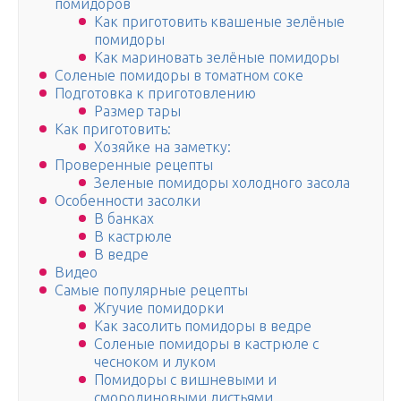
помидоров
Как приготовить квашеные зелёные
помидоры
Как мариновать зелёные помидоры
Соленые помидоры в томатном соке
Подготовка к приготовлению
Размер тары
Как приготовить:
Хозяйке на заметку:
Проверенные рецепты
Зеленые помидоры холодного засола
Особенности засолки
В банках
В кастрюле
В ведре
Видео
Самые популярные рецепты
Жгучие помидорки
Как засолить помидоры в ведре
Соленые помидоры в кастрюле с
чесноком и луком
Помидоры с вишневыми и
смородиновыми листьями