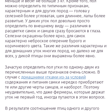
меньше и весят не больше 3 кг. Кроме того, пол
можно определить по типичным признакам,
характерным и для других пород — голова у
селезней более угловатая, шея длиннее, лапы более
развитые. У диких уток пол довольно просто
определить по внешнему виду — различия в
расцветке самок и самцов сразу бросаются в глаза.
Селезни окрашены более ярко, для самок
характерно неброское оперение бурого и
коричневого цвета. Такие же различия характерны и
для домашних уток многих пород, но далеко не для
всех, у дикой птицы они выражены более явно.
Зачастую определить пол утки по одному-двум из
перечисленных выше признаков очень сложно. В
случае с
домашними утками из-за условий
содержания и питания самки нередко приобретают
те или другие черты самцов, и наоборот. Поэтому
неудивительно, что даже фермеры, которые держат
уток не первый год, иногда путаются в этом вопросе.
В результате соотношение птиц одного и другого