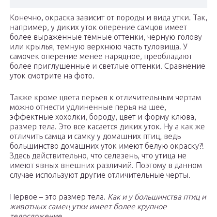
Конечно, окраска зависит от породы и вида утки. Так,
например, у диких уток оперение самцов имеет
более выраженные темные оттенки, черную голову
или крылья, темную верхнюю часть туловища. У
самочек оперение менее нарядное, преобладают
более приглушенные и светлые оттенки. Сравнение
уток смотрите на фото.
Также кроме цвета перьев к отличительным чертам
можно отнести удлиненные перья на шее,
эффектные хохолки, бороду, цвет и форму клюва,
размер тела. Это все касается диких уток. Ну а как же
отличить самца и самку у домашних птиц, ведь
большинство домашних уток имеют белую окраску?!
Здесь действительно, что селезень, что утица не
имеют явных внешних различий. Поэтому в данном
случае используют другие отличительные черты.
Первое – это размер тела.
Как и у большинства птиц и
животных самец утки имеет более крупное
телосложение.