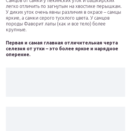
Самцов от самки у пекинских уток и башкирских
легко отличить по загнутым на хвостике перышкам.
У диких уток очень явны различия в окрасе – самцы
яркие, а самки серого тусклого цвета. У самцов
породы Фаворит лапы (как и все тело) более
крупные.
Первая и самая главная отличительная черта
селезня от утки – это более яркое и нарядное
оперение.