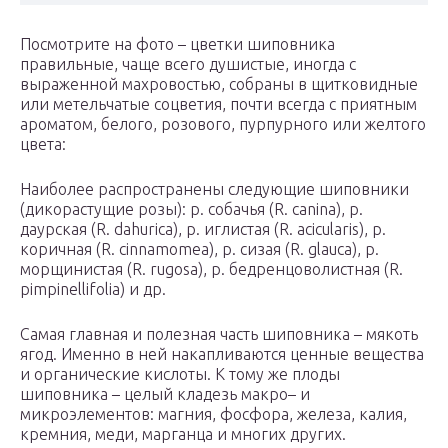
Посмотрите на фото – цветки шиповника
правильные, чаще всего душистые, иногда с
выраженной махровостью, собраны в щитковидные
или метельчатые соцветия, почти всегда с приятным
ароматом, белого, розового, пурпурного или желтого
цвета:
Наиболее распространены следующие шиповники
(дикорастущие розы): р. собачья (R. canina), р.
даурская (R. dahurica), р. иглистая (R. acicularis), p.
коричная (R. cinnamomea), p. сизая (R. glauca), p.
морщинистая (R. rugosa), p. бедренцоволистная (R.
pimpinellifolia) и др.
Самая главная и полезная часть шиповника – мякоть
ягод. Именно в ней накапливаются ценные вещества
и органические кислоты. К тому же плоды
шиповника – целый кладезь макро– и
микроэлементов: магния, фосфора, железа, калия,
кремния, меди, марганца и многих других.