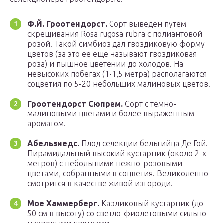
Ф.Й. Гроотендорст.
Сорт выведен путем
скрещивания Rosa rugosa rubra с полиантовой
розой. Такой симбиоз дал гвоздиковую форму
цветов (за это ее еще называют гвоздиковая
роза) и пышное цветении до холодов. На
невысоких побегах (1-1,5 метра) располагаются
соцветия по 5-20 небольших малиновых цветов.
Гроотендорст Сюпрем.
Сорт с темно-
малиновыми цветами и более выраженным
ароматом.
Абельзиедс.
Плод селекции бельгийца Де Гой.
Пирамидальный высокий кустарник (около 2-х
метров) с небольшими нежно-розовыми
цветами, собранными в соцветия. Великолепно
смотрится в качестве живой изгороди.
Мое Хаммерберг.
Карликовый кустарник (до
50 см в высоту) со светло-фиолетовыми сильно-