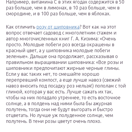
Например, витамина С в этих ягодах содержится в 50
раз больше, чем в лимонах, в 10 раз больше, чем в
смородине, и в 100 раз больше, чем в яблоках.
Как отличить
розу от шиповника
? Вот как на этот
вопрос отвечает садовод с многолетним стажем и
автор многочисленных книг Г. А. Кизима: «Очень
просто. Молодые побеги роз всегда окрашены в
красный цвет, а у шиповника молодые побеги
зеленые». Дальше она продолжает, рассказывая о
правильном выращивании шиповника: «Все розы и
шиповники предпочитают жирные черные глины.
Если у вас таких нет, то смешайте хорошо
перепревший компост, а еще лучше навоз (свежий
навоз вносить под посадку роз нельзя!) пополам с той
глиной, которая у вас есть. Лучше сажать их так,
чтобы на них попадало утреннее, то есть восточное
солнце, а в полдень над ними была бы ажурная
полутень, тогда они не будут выгорать и быстро
отцветать. Но лучше уж полуденное солнце, чем
полутень. В тени розы цветут очень плохо.