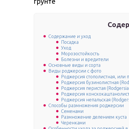
грунте
Содер
Содержание и уход
Посадка
Уход
Морозостойкость
Болезни и вредители
Основные виды и сорта
Виды роджерсии с фото
Роджерсия стополистная, или п
Роджерсия бузинолистная (Rodge
Роджерсия перистая (Rodgersia 
Роджерсия конскокаштанолистная
Роджерсия непальская (Rodgersi
Способы размножения роджерсии
Семенами
Размножение делением куста
Черенками
Особенности ухода за роджерсией в