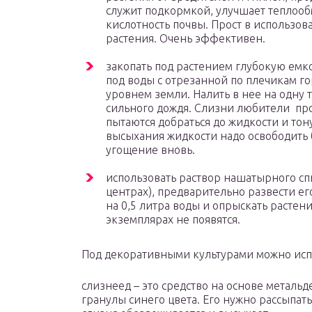
служит подкормкой, улучшает теплоо
кислотность почвы. Прост в использо
растения. Очень эффективен.
закопать под растением глубокую емко
под воды с отрезанной по плечикам го
уровнем земли. Налить в нее на одну т
сильного дождя. Слизни любители пр
пытаются добраться до жидкости и тону
высыхания жидкости надо освободить 
угощение вновь.
использовать раствор нашатырного сп
центрах), предварительно развести ег
на 0,5 литра воды и опрыскать растени
экземплярах не появятся.
Под декоративными культурами можно исп
слизнеед – это средство на основе металь
гранулы синего цвета. Его нужно рассыпат