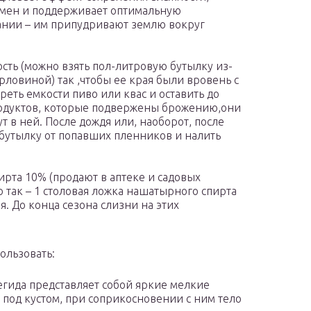
бмен и поддерживает оптимальную
вании – им припудривают землю вокруг
сть (можно взять пол-литровую бутылку из-
рловиной) так ,чтобы ее края были вровень с
реть емкости пиво или квас и оставить до
одуктов, которые подвержены брожению,они
т в ней. После дождя или, наоборот, после
бутылку от попавших пленников и налить
ирта 10% (продают в аптеке и садовых
о так – 1 столовая ложка нашатырного спирта
я. До конца сезона слизни на этих
ользовать:
дегида представляет собой яркие мелкие
ь под кустом, при соприкосновении с ним тело