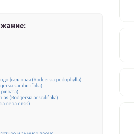
жание:
одофилловая (Rodgersia podophylla)
rsia sambucifolia)
pinnata)
 (Rodgersia aesculifolia)
a nepalensis)
 летнее и зимнее время