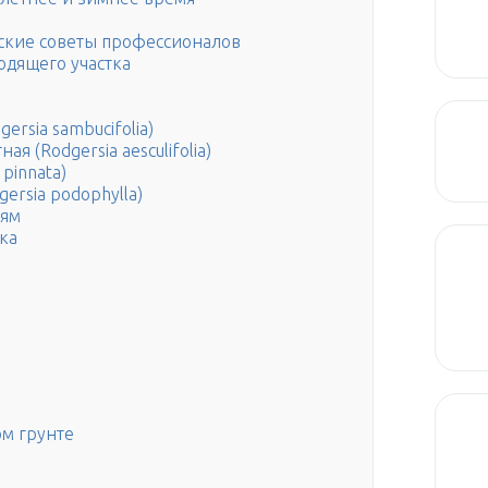
ские советы профессионалов
одящего участка
rsia sambucifolia)
 (Rodgersia aesculifolia)
pinnata)
ersia podophylla)
ням
ка
ом грунте