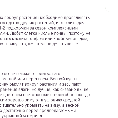
лю вокруг растения необходимо пропалывать
 соседство других растений, и рыхлить для
1-2 подкормки за сезон комплексными
ми. Любит слегка кислые почвы, поэтому не
ировать кислым торфом или хвойным опадом,
 почву, это, желательно делать,после
о осенью может оголиться его
листвой или перегноем. Весной кусты
очву рыхлят вокруг растения и засыпают
анения влаги, но лучше, как сказано выше,
е цветения цветоносные стебли обрезают до
рсии хорошо зимуют в условиях средней
 тщательно укрывать на зиму, а весной
го достаточно перед предполагаемыми
й укрывной материал.