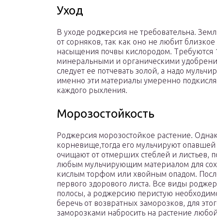
Уход
В уходе роджерсия не требовательна. Зем
от сорняков, так как оно не любит близкое
насыщения почвы кислородом. Требуются 
минеральными и органическими удобрения
следует ее потчевать золой, а надо мульч
именно эти материалы умеренно подкисляют
каждого рыхления.
Морозостойкость
Роджерсия морозостойкое растение. Однак
корневище,тогда его мульчируют опавшей 
очищают от отмерших стеблей и листьев, п
любым мульчирующим материалом для сохр
кислым торфом или хвойным опадом. Посл
первого здорового листа. Все виды родже
полосы, а роджерсию перистую необходимо
беречь от возвратных заморозков, для это
заморозками набросить на растение любо