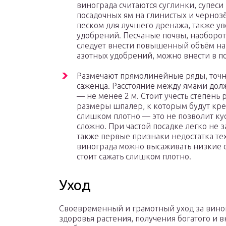
винограда считаются суглинки, супес
посадочных ям на глинистых и черно
песком для лучшего дренажа, также 
удобрений. Песчаные почвы, наоборот,
следует внести повышенный объём нав
азотных удобрений, можно внести в п
Размечают прямолинейные ряды, точн
саженца. Расстояние между ямами дол
— не менее 2 м. Стоит учесть степень 
размеры шпалер, к которым будут кре
слишком плотно — это не позволит кус
сложно. При частой посадке легко не з
также первые признаки недостатка те
винограда можно высаживать низкие о
стоит сажать слишком плотно.
Уход
Своевременный и грамотный уход за вино
здоровья растения, получения богатого и в