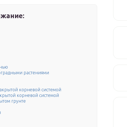
жание:
енью
оградными растениями
закрытой корневой системой
ткрытой корневой системой
ытом грунте
ы