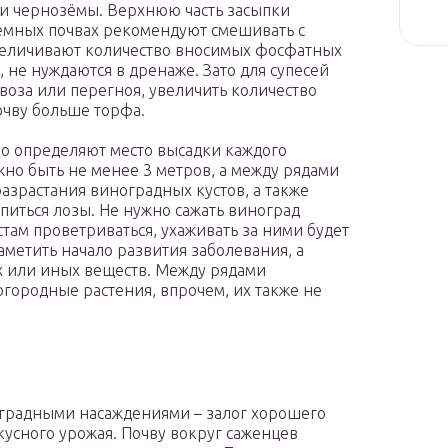
и и чернозёмы. Верхнюю часть засыпки
зёмных почвах рекомендуют смешивать с
увеличивают количество вносимых фосфатных
 не нуждаются в дренаже. Зато для супесей
оза или перегноя, увеличить количество
очву больше торфа.
о определяют место высадки каждого
жно быть не менее 3 метров, а между рядами
разрастания виноградных кустов, а также
питься лозы. Не нужно сажать виноград
там проветриваться, ухаживать за ними будет
аметить начало развития заболевания, а
х или иных веществ. Между рядами
городные растения, впрочем, их также не
градными насаждениями – залог хорошего
кусного урожая. Почву вокруг саженцев