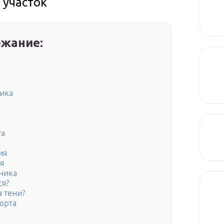
 участок
жание:
ика
та
ия
я
ника
ся?
в тени?
орта