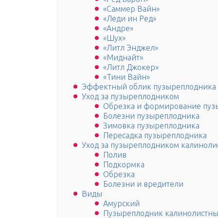
«Саммер Вайн»
«Леди ин Ред»
«Андре»
«Шух»
«Литл Энджел»
«Миднайт»
«Литл Джокер»
«Тини Вайн»
Эффектный облик пузыреплодника
Уход за пузыреплодником
Обрезка и формирование пуз
Болезни пузыреплодника
Зимовка пузыреплодника
Пересадка пузыреплодника
Уход за пузыреплодником калинол
Полив
Подкормка
Обрезка
Болезни и вредители
Виды
Амурский
Пузыреплодник калинолистн