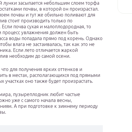
й лунки засыпается небольшим слоем торфа
 остатками почвы, в которой он произрастал.
лоем почвы и тут же обильно поливают для
ив стоит производить только по
 Если почва сухая и малоплодородная, то
ом процесс увлажнения должен быть
асса воды попадала прямо под корень. Однако
тобы влага не застаивалась, так как это не
ника. Если лето отличается жаркой
олив необходим до самой осени.
, что для получения ярких оттенков и
дить в местах, располагающихся под прямыми
х участках оно также будет произрастать.
 мира, пузыреплодник любит частые
жно уже с самого начала весны,
ениям. А при подготовке к зимнему периоду
вы.