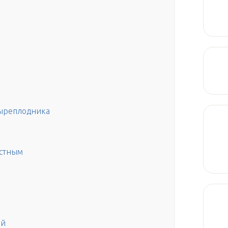
ыреплодника
истным
ый