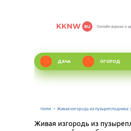
KKNW
RU
Онлайн-журнал о ц
ДАЧА
ОГОРОД
Home
Живая изгородь из пузыреплодника: 
Живая изгородь из пузыреп