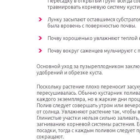
Пересадку в открытый грунт всегда с
травмировать корневую систему кусти
Лунку засыпают оставшимся субстрато
была вровень с поверхностью почвы.
Почву хорошенько увлажняют теплой 
Почву вокруг саженцев мульчируют с 
Основной уход за пузыреплодником заключ
удобрений и обрезке куста.
Поскольку растение плохо переносит засух
пересушивалась. Обычно кустарник поливаю
каждого экземпляра, но в жаркие дни проце
Полив следует совершать утром или вечер
от солнца. Увлажняют растение так, чтобы в
Глинистые участки нельзя сильно заливать,
загниванию корневой системы растения. Е
посадки, тогда с каждым поливом следует 
сокращают.