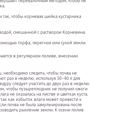
овершают перевалочным методом, чтобы не
ка.
м так, чтобы корневая шейка кустарника
водой, смешанной с раствором Корневина.
помощью торфа, перегноя или сухой земли.
ается в регулярном поливе, внесении
у, необходимо следить, чтобы почва не
т раз в неделю, используя 30−40 л для
дуру следует участить до двух раз в неделю.
ом, чтобы пузыреплодник не получил ожоги
лага не оказалась на листве и цветках куста.
 так как избыток влаги может привести к
сли почва не была замульчирована после
проводить рыхление земли. К осени полив