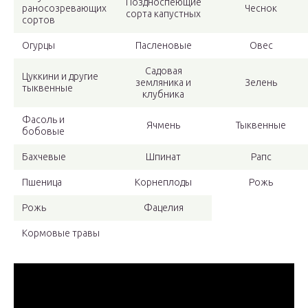
Поздноспеющие
раносозревающих
Чеснок
сорта капустных
сортов
Огурцы
Пасленовые
Овес
Садовая
Цуккини и другие
земляника и
Зелень
тыквенные
клубника
Фасоль и
Ячмень
Тыквенные
бобовые
Бахчевые
Шпинат
Рапс
Пшеница
Корнеплоды
Рожь
Рожь
Фацелия
Кормовые травы