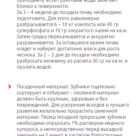
приподнята, если грунтовые воды залегают
близко к поверхности.
За 3 – 4 недели до посадки почву необходимо
подготовить. Для этого равномерно
разбрасывается 6 – 10 кг компоста или 40 гр
суперфосфата и 10 гр хлористого калия на кв.м.
Затем грядка перекапывается и аккуратно
разравнивается. За оставшееся время почва
осядет и наберет достаточно влаги для роста
чеснока. За 2 – 3 дня до посадки необходимо
разбросать мочевину из расчета 30 гр на кв м. и
пролить водой.
Посадочный материал. Зубчики тщательно
сортируют и отбирают – посевной материал
должен быть крупным, здоровым и без
повреждений. Для ускорения всходов и лучшего
развития желательно прорастить семенной
материал. Перед посадкой проросшие зубчики
необходимо опрыскать 1% раствором медного
купороса, а непосредственно перед высадкой
замочить на 5 минут в растворе Фитоспорина.