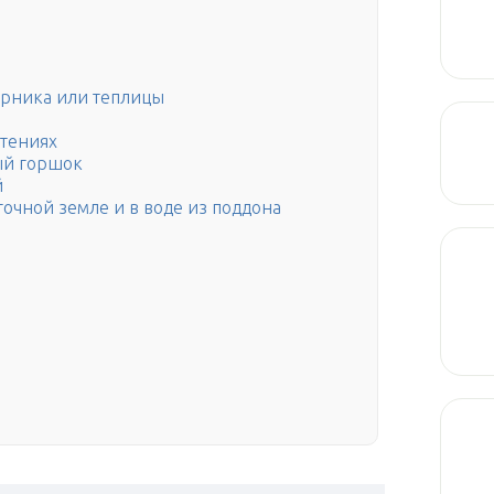
арника или теплицы
тениях
ый горшок
й
очной земле и в воде из поддона
й