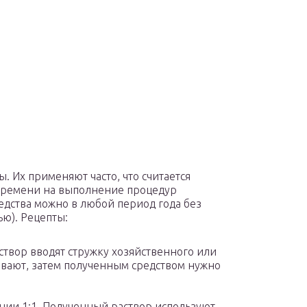
. Их применяют часто, что считается
о времени на выполнение процедур
едства можно в любой период года без
ью). Рецепты:
 раствор вводят стружку хозяйственного или
ают, затем полученным средством нужно
нии 1:1. Полученный раствор используют,