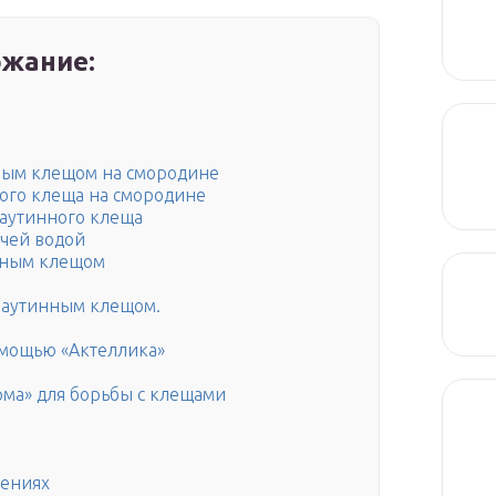
жание:
нным клещом на смородине
ого клеща на смородине
паутинного клеща
ячей водой
нным клещом
паутинным клещом.
омощью «Актеллика»
ма» для борьбы с клещами
тениях