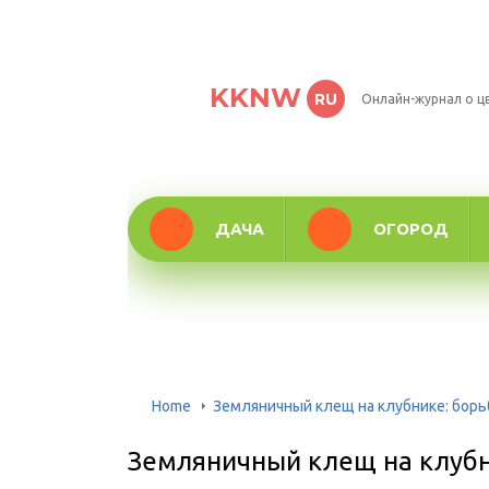
KKNW
RU
Онлайн-журнал о ц
ДАЧА
ОГОРОД
Home
Земляничный клещ на клубнике: борь
Земляничный клещ на клубн