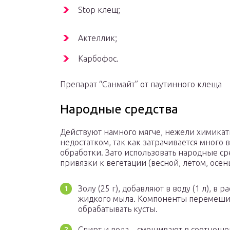
Stop клещ;
Актеллик;
Карбофос.
Препарат “Санмайт” от паутинного клеща
Народные средства
Действуют намного мягче, нежели химикаты
недостатком, так как затрачивается мног
обработки. Зато использовать народные ср
привязки к вегетации (весной, летом, осен
Золу (25 г), добавляют в воду (1 л), в
жидкого мыла. Компоненты перемешив
обрабатывать кусты.
Спирт и вода – смешивают в соотноше