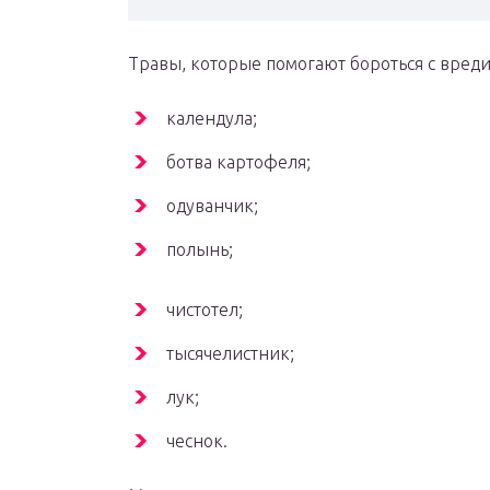
Травы, которые помогают бороться с вред
календула;
ботва картофеля;
одуванчик;
полынь;
чистотел;
тысячелистник;
лук;
чеснок.