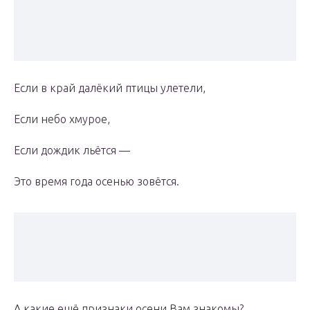
Если в край далёкий птицы улетели,
Если небо хмурое,
Если дождик льётся —
Это время года осенью зовётся.
А какие ещё признаки осени Вам знакомы?