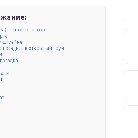
жание:
a) — что это за сорт
рта
м дизайне
 посадить в открытый грунт
и
 посадка
адки
ки
na