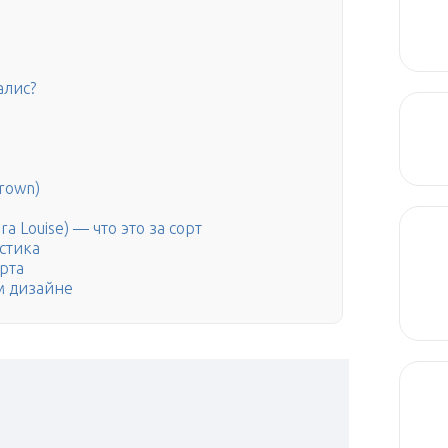
алис?
rown)
a Louise) — что это за сорт
стика
рта
м дизайне