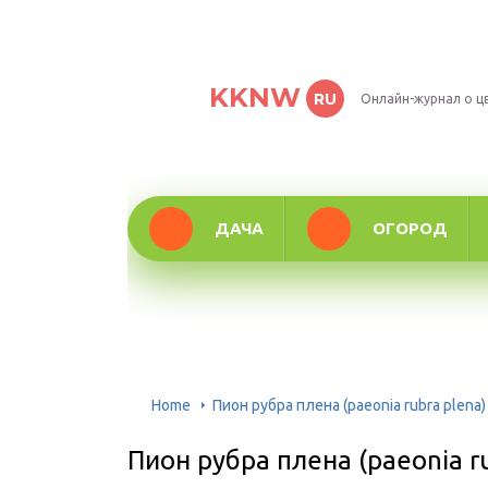
KKNW
RU
Онлайн-журнал о ц
ДАЧА
ОГОРОД
Home
Пион рубра плена (paeonia rubra plena)
Пион рубра плена (paeonia ru