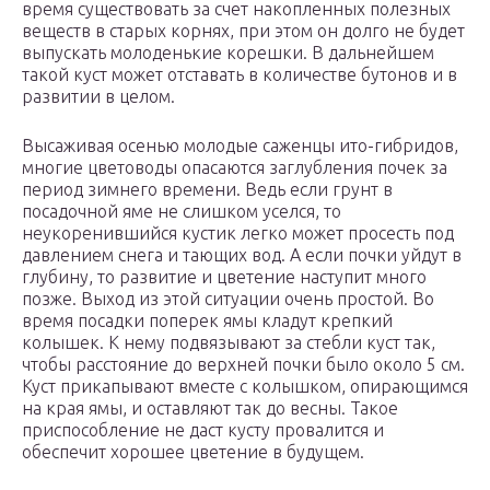
время существовать за счет накопленных полезных
веществ в старых корнях, при этом он долго не будет
выпускать молоденькие корешки. В дальнейшем
такой куст может отставать в количестве бутонов и в
развитии в целом.
Высаживая осенью молодые саженцы ито-гибридов,
многие цветоводы опасаются заглубления почек за
период зимнего времени. Ведь если грунт в
посадочной яме не слишком уселся, то
неукоренившийся кустик легко может просесть под
давлением снега и тающих вод. А если почки уйдут в
глубину, то развитие и цветение наступит много
позже. Выход из этой ситуации очень простой. Во
время посадки поперек ямы кладут крепкий
колышек. К нему подвязывают за стебли куст так,
чтобы расстояние до верхней почки было около 5 см.
Куст прикапывают вместе с колышком, опирающимся
на края ямы, и оставляют так до весны. Такое
приспособление не даст кусту провалится и
обеспечит хорошее цветение в будущем.