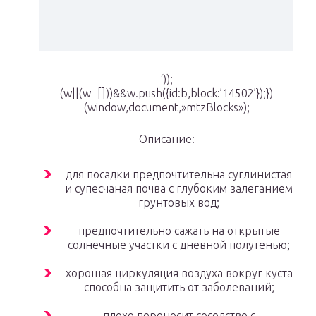
‘));
(w||(w=[]))&&w.push({id:b,block:’14502’});})
(window,document,»mtzBlocks»);
Описание:
для посадки предпочтительна суглинистая
и супесчаная почва с глубоким залеганием
грунтовых вод;
предпочтительно сажать на открытые
солнечные участки с дневной полутенью;
хорошая циркуляция воздуха вокруг куста
способна защитить от заболеваний;
плохо переносит соседство с