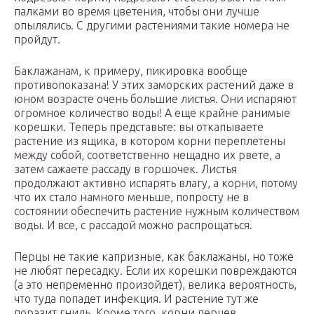
палками во время цветения, чтобы они лучше
опылялись. С другими растениями такие номера не
пройдут.
Баклажанам, к примеру, пикировка вообще
противопоказана! У этих заморских растений даже в
юном возрасте очень большие листья. Они испаряют
огромное количество воды! А еще крайне ранимые
корешки. Теперь представьте: вы откапываете
растение из ящика, в котором корни переплетены
между собой, соответственно нещадно их рвете, а
затем сажаете рассаду в горшочек. Листья
продолжают активно испарять влагу, а корни, потому
что их стало намного меньше, попросту не в
состоянии обеспечить растение нужным количеством
воды. И все, с рассадой можно распрощаться.
Перцы не такие капризные, как баклажаны, но тоже
не любят пересадку. Если их корешки повреждаются
(а это непременно произойдет), велика вероятность,
что туда попадет инфекция. И растение тут же
поразит гниль. Кроме того, корни перцев