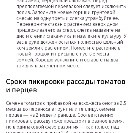
например, перцев или баклажан. Перед
предполагаемой перевалкой следует исключить
полив. Заполните новые горшки грунтовой
смесью на одну треть и слегка утрамбуйте ее.
Переверните стакан с растением вверх дном,
придерживая его за ствол, слегка надавите на
дно и стенки стаканчика и извлеките культуру. У
вас в руке должен остаться полностью цельный
ком земли с растением. Поместите растение в
новый горшок и присыпьте пустые места
землей. Хорошо увлажните и оставьте на два-
три дня в затененном месте.
Сроки пикировки рассады томатов
и перцев
Семена томатов с прибавкой на всхожесть сеют за 2,5
месяца до переноса в грунт или теплицу, семена
перцев — на 2 недели раньше. Соответственно,
пикировать рассаду тоже предстоит в разное время,
но в одинаковой фазе развития — как только над
семядольными появятся 2-3 настоящих листочка.