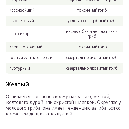
красивейший
токсичный гриб
фиолетовый
условно-съедобный гриб
несъедобный нетоксичный
терпсихоры
гриб
кроваво-красный
токсичный гриб
горный или плюшевый
смертельно ядовитый гриб
пурпурный
смертельно ядовитый гриб
Желтый
Отличается, согласно своему названию, жёлтой,
желтовато-бурой или охристой шляпкой. Округлая у
молодого гриба, она имеет тенденцию загибаться со
временем до плосковыпуклой.