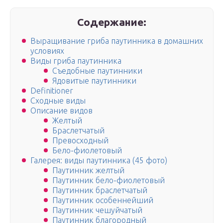
Содержание:
Выращивание гриба паутинника в домашних
условиях
Виды гриба паутинника
Съедобные паутинники
Ядовитые паутинники
Definitioner
Сходные виды
Описание видов
Желтый
Браслетчатый
Превосходный
Бело-фиолетовый
Галерея: виды паутинника (45 фото)
Паутинник желтый
Паутинник бело-фиолетовый
Паутинник браслетчатый
Паутинник особеннейший
Паутинник чешуйчатый
Паутинник благородный