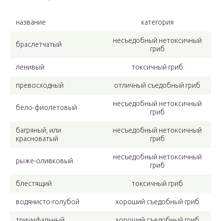
название
категория
несъедобный нетоксичный
браслетчатый
гриб
ленивый
токсичный гриб
превосходный
отличный съедобный гриб
несъедобный нетоксичный
бело-фиолетовый
гриб
багряный, или
несъедобный нетоксичный
красноватый
гриб
несъедобный нетоксичный
рыже-оливковый
гриб
блестящий
токсичный гриб
водянисто-голубой
хороший съедобный гриб
триумфальный
хороший съедобный гриб