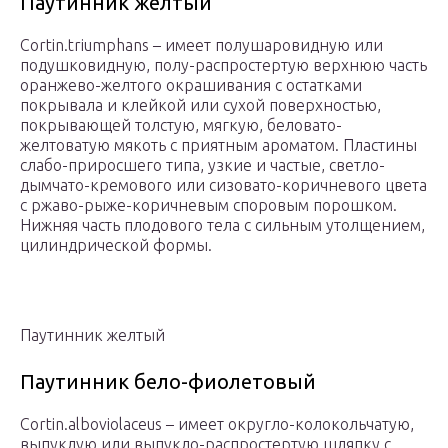
Паутинник желтый
Соrtin.triumрhаns – имеет полушаровидную или
подушковидную, полу-распростертую верхнюю часть
оранжево-желтого окрашивания с остатками
покрывала и клейкой или сухой поверхностью,
покрывающей толстую, мягкую, беловато-
желтоватую мякоть с приятным ароматом. Пластины
слабо-приросшего типа, узкие и частые, светло-
дымчато-кремового или сизовато-коричневого цвета
с ржаво-рыже-коричневым споровым порошком.
Нижняя часть плодового тела с сильным утолщением,
цилиндрической формы.
Паутинник желтый
Паутинник бело-фиолетовый
Соrtin.аlbоviоlасеus – имеет округло-колокольчатую,
выпуклую или выпукло-распростертую шляпку с