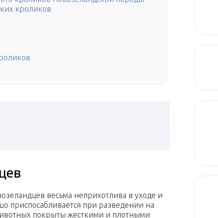
ских кроликов
кроликов
цев
овозеландцев весьма неприхотлива в уходе и
шо приспосабливается при разведении на
и животных покрыты жесткими и плотными