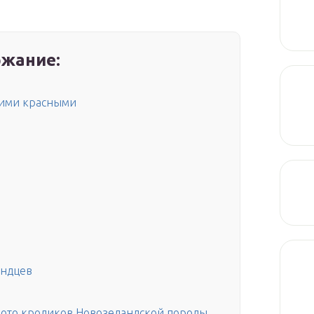
жание:
кими красными
андцев
ото кроликов Новозеландской породы