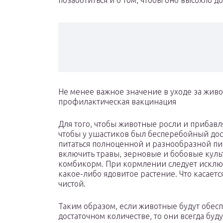
позаботиться и о том, чтобы оно высохло 
Не менее важное значение в уходе за жи
профилактическая вакцинация
Для того, чтобы животные росли и прибавля
чтобы у ушастиков был бесперебойный дос
питаться полноценной и разнообразной п
включить травы, зерновые и бобовые культ
комбикорм. При кормлении следует исключ
какое-либо ядовитое растение. Что касаетс
чистой.
Таким образом, если животные будут обе
достаточном количестве, то они всегда бу