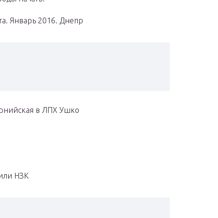
а. Январь 2016. Днепр
рнийская в ЛПХ Ушко
или НЗК