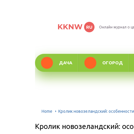
KKNW
RU
Онлайн-журнал о ц
ДАЧА
ОГОРОД
Home
Кролик новозеландский: особенност
Кролик новозеландский: ос