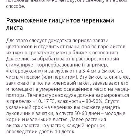
поголовья аналогично методу, описанному в первом
способе.
Размножение гиацинтов черенками
листа
Для этого следует дождаться периода завязи
цветоносов и отделить от гиацинтов по паре листов,
их нужно срезать как можно ближе к основанию.
Далее листья обрабатывают в растворе, который
стимулирует корнеобразование (например,
«Гетероауксин») и заглубляют на 3-4 см в ёмкость с
чистым песком (или перлитом). Эту ёмкость, опять же,
заключают в полиэтиленовый пакет, завязывают его
и помещают в умеренно освещённое место на месяц-
полтора. Температура воздуха должна варьироваться
в пределах +10..17 °С, влажность – 80-90%. Спустя
указанный срок на черенках вы сможете увидеть
луковичные зачатки, а спустя 50-60 дней – молодые
корни и маленькие листья. Далее растения
высаживаются на участок, каждый черенок
впоследствии даёт 6-10 деток.