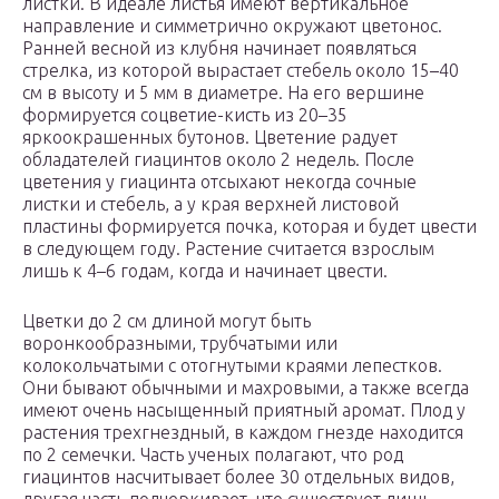
листки. В идеале листья имеют вертикальное
направление и симметрично окружают цветонос.
Ранней весной из клубня начинает появляться
стрелка, из которой вырастает стебель около 15–40
см в высоту и 5 мм в диаметре. На его вершине
формируется соцветие-кисть из 20–35
яркоокрашенных бутонов. Цветение радует
обладателей гиацинтов около 2 недель. После
цветения у гиацинта отсыхают некогда сочные
листки и стебель, а у края верхней листовой
пластины формируется почка, которая и будет цвести
в следующем году. Растение считается взрослым
лишь к 4–6 годам, когда и начинает цвести.
Цветки до 2 см длиной могут быть
воронкообразными, трубчатыми или
колокольчатыми с отогнутыми краями лепестков.
Они бывают обычными и махровыми, а также всегда
имеют очень насыщенный приятный аромат. Плод у
растения трехгнездный, в каждом гнезде находится
по 2 семечки. Часть ученых полагают, что род
гиацинтов насчитывает более 30 отдельных видов,