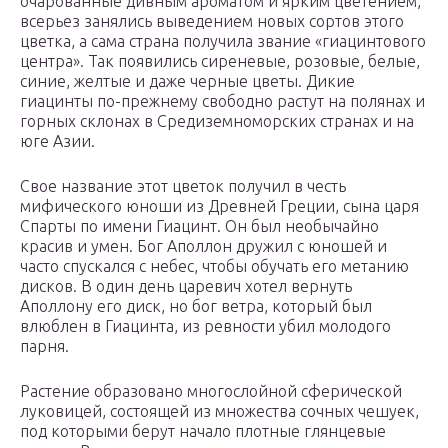
очарованные дивным ароматом и ярким цветением,
всерьез занялись выведением новых сортов этого
цветка, а сама страна получила звание «гиацинтового
центра». Так появились сиреневые, розовые, белые,
синие, желтые и даже черные цветы. Дикие
гиацинты по-прежнему свободно растут на полянах и
горных склонах в Средиземноморских странах и на
юге Азии.
Свое название этот цветок получил в честь
мифического юноши из Древней Греции, сына царя
Спарты по имени Гиацинт. Он был необычайно
красив и умен. Бог Аполлон дружил с юношей и
часто спускался с небес, чтобы обучать его метанию
дисков. В один день царевич хотел вернуть
Аполлону его диск, но бог ветра, который был
влюблен в Гиацинта, из ревности убил молодого
парня.
Растение образовано многослойной сферической
луковицей, состоящей из множества сочных чешуек,
под которыми берут начало плотные глянцевые