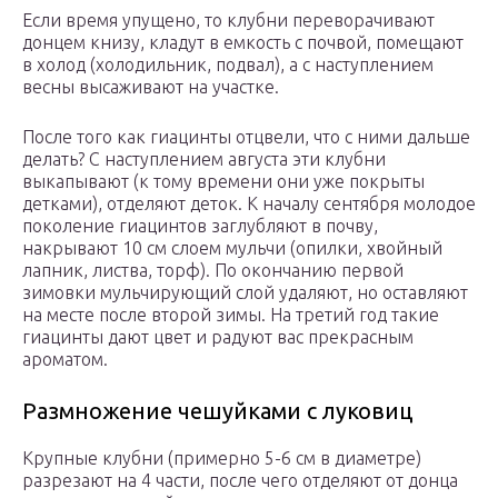
Если время упущено, то клубни переворачивают
донцем книзу, кладут в емкость с почвой, помещают
в холод (холодильник, подвал), а с наступлением
весны высаживают на участке.
После того как гиацинты отцвели, что с ними дальше
делать? С наступлением августа эти клубни
выкапывают (к тому времени они уже покрыты
детками), отделяют деток. К началу сентября молодое
поколение гиацинтов заглубляют в почву,
накрывают 10 см слоем мульчи (опилки, хвойный
лапник, листва, торф). По окончанию первой
зимовки мульчирующий слой удаляют, но оставляют
на месте после второй зимы. На третий год такие
гиацинты дают цвет и радуют вас прекрасным
ароматом.
Размножение чешуйками с луковиц
Крупные клубни (примерно 5-6 см в диаметре)
разрезают на 4 части, после чего отделяют от донца