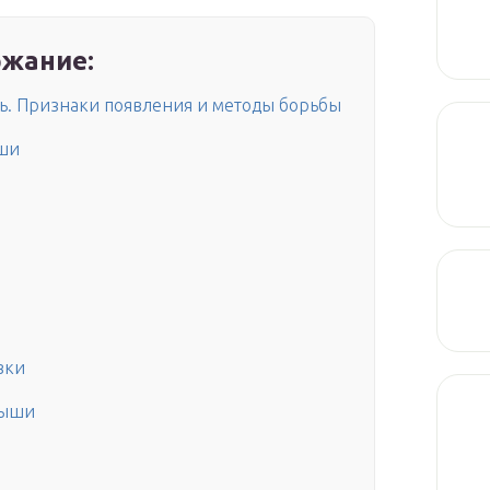
жание:
ь. Признаки появления и методы борьбы
ыши
вки
мыши