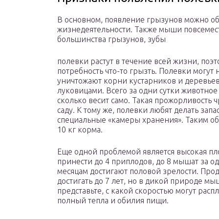
В основном, появление грызунов можно об
жизнедеятельности. Также мыши повсеместн
большинства грызунов, зубы
полевки растут в течение всей жизни, по
потребность что-то грызть. Полевки могут 
уничтожают корни кустарников и деревье
луковицами. Всего за одни сутки животное
сколько весит само. Такая прожорливость 
саду. К тому же, полевки любят делать зап
специальные «камеры хранения». Таким обр
10 кг корма.
Еще одной проблемой является высокая пло
принести до 4 приплодов, до 8 мышат за о
месяцам достигают половой зрелости. Пр
достигать до 7 лет, но в дикой природе мы
представьте, с какой скоростью могут расп
полный тепла и обилия пищи.