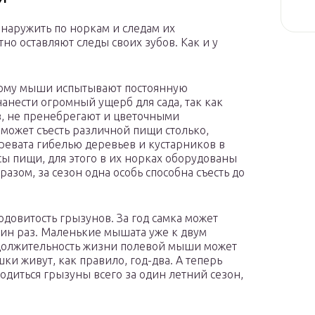
наружить по норкам и следам их
о оставляют следы своих зубов. Как и у
этому мыши испытывают постоянную
нанести огромный ущерб для сада, так как
в, не пренебрегают и цветочными
 может съесть различной пищи столько,
чревата гибелью деревьев и кустарников в
асы пищи, для этого в их норках оборудованы
азом, за сезон одна особь способна съесть до
довитость грызунов. За год самка может
дин раз. Маленькие мышата уже к двум
одолжительность жизни полевой мыши может
шки живут, как правило, год-два. А теперь
лодиться грызуны всего за один летний сезон,