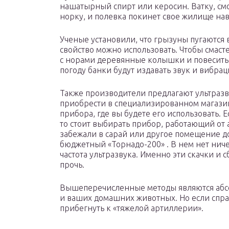
нашатырный спирт или керосин. Ватку, с
норку, и полевка покинет свое жилище нав
Ученые установили, что грызуны пугаются 
свойство можно использовать. Чтобы смасте
с норами деревянные колышки и повесить
погоду банки будут издавать звук и вибра
Также производители предлагают ультразв
приобрести в специализированном магазин
прибора, где вы будете его использовать. 
то стоит выбирать прибор, работающий от а
забежали в сарай или другое помещение до
бюджетный «Торнадо-200» . В нем нет нич
частота ультразвука. Именно эти скачки и с
прочь.
Вышеперечисленные методы являются абсо
и ваших домашних животных. Но если справ
прибегнуть к «тяжелой артиллерии».