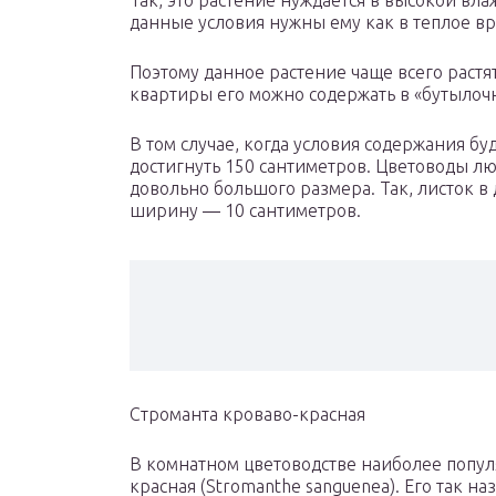
Так, это растение нуждается в высокой вл
данные условия нужны ему как в теплое вре
Поэтому данное растение чаще всего растят
квартиры его можно содержать в «бутылоч
В том случае, когда условия содержания бу
достигнуть 150 сантиметров. Цветоводы лю
довольно большого размера. Так, листок в 
ширину ― 10 сантиметров.
Строманта кроваво-красная
В комнатном цветоводстве наиболее попу
красная (Stromanthe sanguenea). Его так н