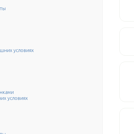
нты
шних условиях
енками
них условиях