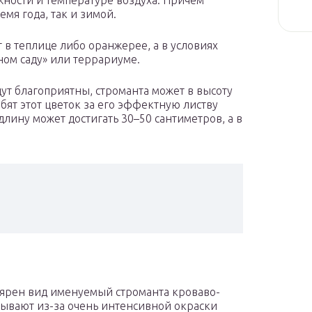
ажности и температуре воздуха. Причем
мя года, так и зимой.
 в теплице либо оранжерее, а в условиях
ном саду» или террариуме.
дут благоприятны, строманта может в высоту
бят этот цветок за его эффектную листву
длину может достигать 30–50 сантиметров, а в
лярен вид именуемый строманта кроваво-
азывают из-за очень интенсивной окраски