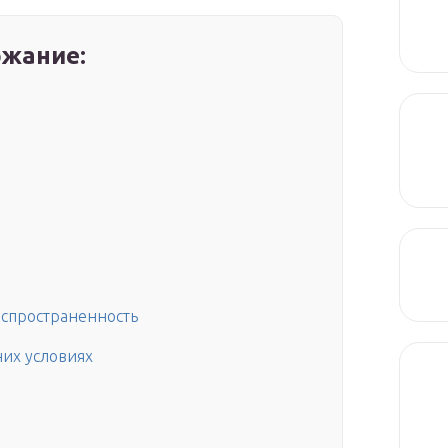
жание:
аспространенность
них условиях