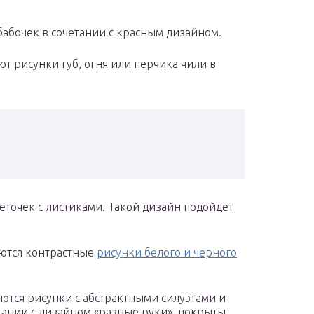
бабочек в сочетании с красным дизайном.
т рисунки губ, огня или перчика чили в
еточек с листиками. Такой дизайн подойдет
аются контрастные
рисунки белого и черного
аются рисунки с абстрактными силуэтами и
тании с дизайном «разные руки», покрыты