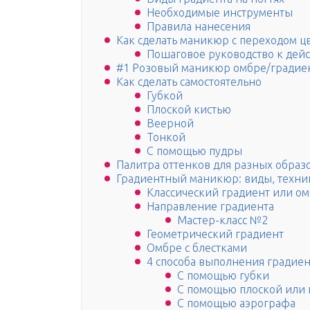
Необходимые инструменты
Правила нанесения
Как сделать маникюр с переходом ц
Пошаговое руководство к дей
#1 Розовый маникюр омбре/градие
Как сделать самостоятельно
Губкой
Плоской кистью
Веерной
Тонкой
С помощью пудры
Палитра оттенков для разных образ
Градиентный маникюр: виды, техник
Классический градиент или о
Направление градиента
Мастер-класс №2
Геометрический градиент
Омбре с блестками
4 способа выполнения градие
С помощью губки
С помощью плоской или 
С помощью аэрографа