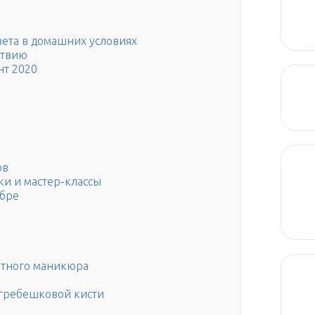
вета в домашних условиях
ствию
нт 2020
ов
и и мастер-классы
мбре
нтного маникюра
гребешковой кисти