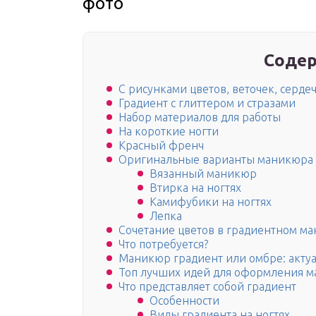
фото
Содер
С рисунками цветов, веточек, серде
Градиент с глиттером и стразами
Набор материалов для работы
На короткие ногти
Красный френч
Оригинальные варианты маникюра
Вязанный маникюр
Втирка на ногтях
Камифубики на ногтях
Лепка
Сочетание цветов в градиентном м
Что потребуется?
Маникюр градиент или омбре: акту
Топ лучших идей для оформления м
Что представляет собой градиент
Особенности
Виды градиента на ногтях