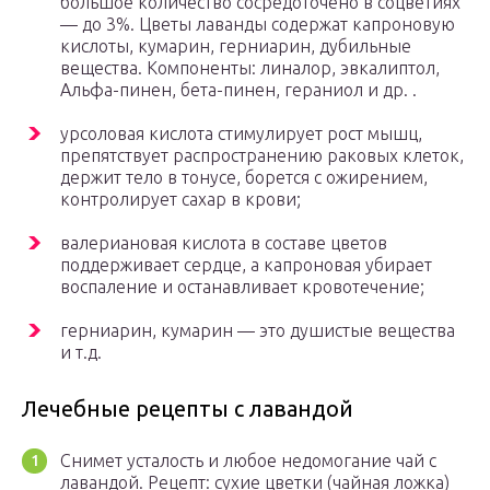
большое количество сосредоточено в соцветиях
— до 3%. Цветы лаванды содержат капроновую
кислоты, кумарин, герниарин, дубильные
вещества. Компоненты: линалор, эвкалиптол,
Альфа-пинен, бета-пинен, гераниол и др. .
урсоловая кислота стимулирует рост мышц,
препятствует распространению раковых клеток,
держит тело в тонусе, борется с ожирением,
контролирует сахар в крови;
валериановая кислота в составе цветов
поддерживает сердце, а капроновая убирает
воспаление и останавливает кровотечение;
герниарин, кумарин — это душистые вещества
и т.д.
Лечебные рецепты с лавандой
Снимет усталость и любое недомогание чай с
лавандой. Рецепт: сухие цветки (чайная ложка)