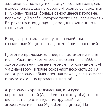
засоряющее поля: путик, чернуха, сорная трава, семя
в хлебе. Была даже поговорка «Посей хлеб, уродится
и куколь», правда, больше относящееся к головне,
поражающей хлеба, которую также называли куколь.
Встречается иногда вдоль дорог, в нарушенных и
сорных местах.
В роде агростемма, или куколь, семейства
гвоздичные (Caryopillaceae) всего 2 вида растений.
Цветение продолжительное, на протяжении июня-
июля. Растение дает множество семян – до 3500 с
одного растения. Семена черные, почковидные, 3-4
мм диаметром, в почве сохраняют всхожесть до 10
лет. Агростемма обыкновенная может давать самосев
и самостоятельно прорастать весной.
Агростемма коротколопастная, или куколь
коротколопастной (Agrostemma brachyloba) теперь
включает еще один культивируемый вид —
агростемма изящная (Agrostemma gracile). На