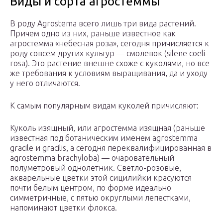
Виды и сорта агростеммы
В роду Agrostema всего лишь три вида растений.
Причем одно из них, раньше известное как
агростемма «небесная роза», сегодня причисляется к
роду совсем других культур — смолевок (silene coeli-
rosa). Это растение внешне схоже с куколями, но все
же требования к условиям выращивания, да и уходу
у него отличаются.
К самым популярным видам куколей причисляют:
Куколь изящный, или агростемма изящная (раньше
известная под ботаническим именем agrostemma
gracile и gracilis, а сегодня переквалифицированная в
agrostemma brachyloba) — очаровательный
полуметровый однолетник. Светло-розовые,
акварельные цветки этой сицилийки красуются
почти белым центром, по форме идеально
симметричные, с пятью округлыми лепестками,
напоминают цветки флокса.