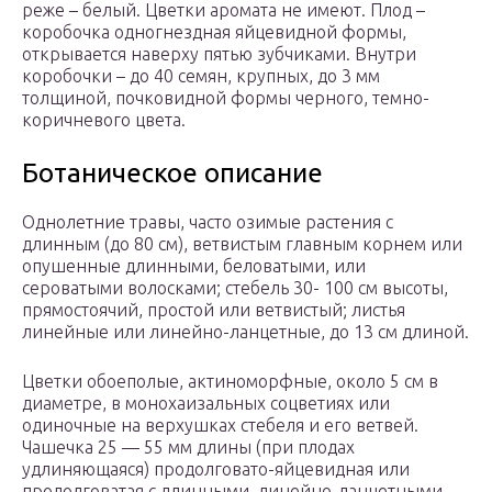
реже – белый. Цветки аромата не имеют. Плод –
коробочка одногнездная яйцевидной формы,
открывается наверху пятью зубчиками. Внутри
коробочки – до 40 семян, крупных, до 3 мм
толщиной, почковидной формы черного, темно-
коричневого цвета.
Ботаническое описание
Однолетние травы, часто озимые растения с
длинным (до 80 см), ветвистым главным корнем или
опушенные длинными, беловатыми, или
сероватыми волосками; стебель 30- 100 см высоты,
прямостоячий, простой или ветвистый; листья
линейные или линейно-ланцетные, до 13 см длиной.
Цветки обоеполые, актиноморфные, около 5 см в
диаметре, в монохаизальных соцветиях или
одиночные на верхушках стебеля и его ветвей.
Чашечка 25 — 55 мм длины (при плодах
удлиняющаяся) продолговато-яйцевидная или
продолговатая с длинными, линейно-ланцетными