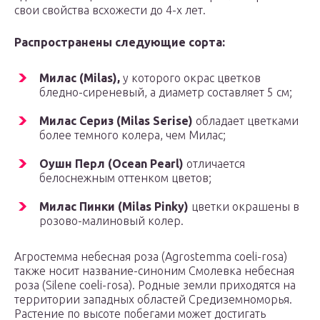
свои свойства всхожести до 4-х лет.
Распространены следующие сорта:
Милас (Milas),
у которого окрас цветков
бледно-сиреневый, а диаметр составляет 5 см;
Милас Сериз (Milas Serise)
обладает цветками
более темного колера, чем Милас;
Оушн Перл (Ocean Pearl)
отличается
белоснежным оттенком цветов;
Милас Пинки (Milas Pinky)
цветки окрашены в
розово-малиновый колер.
Агростемма небесная роза (Agrostemma coeli-rosa)
также носит название-синоним Смолевка небесная
роза (Silene coeli-rosa). Родные земли приходятся на
территории западных областей Средиземноморья.
Растение по высоте побегами может достигать