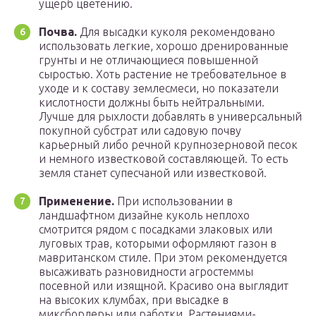
ущерб цветению.
Почва.
Для высадки куколя рекомендовано
использовать легкие, хорошо дренированные
грунты и не отличающиеся повышенной
сыростью. Хоть растение не требовательное в
уходе и к составу землесмеси, но показатели
кислотности должны быть нейтральными.
Лучше для рыхлости добавлять в универсальный
покупной субстрат или садовую почву
карьерный либо речной крупнозерновой песок
и немного известковой составляющей. То есть
земля станет супесчаной или известковой.
Применение.
При использовании в
ландшафтном дизайне куколь неплохо
смотрится рядом с посадками злаковых или
луговых трав, которыми оформляют газон в
мавританском стиле. При этом рекомендуется
высаживать разновидности агростеммы
посевной или изящной. Красиво она выглядит
на высоких клумбах, при высадке в
миксбордеры или работки. Растениями-