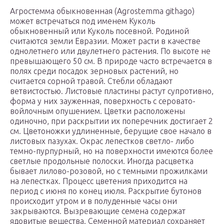
Агростемма обыкновенная (Agrostemma githago)
может встречаться под именем Куколь
обыкновенный или Куколь посевной. Родиной
считаются земли Евразии. Может расти в качестве
однолетнего или двулетнего растения. По высоте не
превышающего 50 см. В природе часто встречается в
полях среди посадок зерновых растений, но
считается сорной травой. Стебли обладают
ветвистостью. Листовые пластины растут супротивно,
форма у них зауженная, поверхность с серовато-
войлочным опушением. Цветки расположены
одиночно, при раскрытии их поперечник достигает 2
см. Цветоножки удлиненные, берущие свое начало в
листовых пазухах. Окрас лепестков светло- либо
темно-пурпурный, но на поверхности имеются более
светлые продольные полоски. Иногда расцветка
бывает лилово-розовой, но с темными прожилками
на лепестках. Процесс цветения приходится на
период с июня по конец июля. Раскрытие бутонов
происходит утром и в полуденные часы они
закрываются. Вызревающие семена содержат
ядовитые вещества. Семенной материал сохраняет