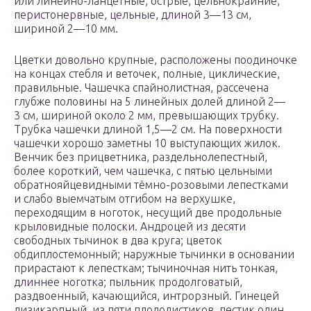
или линейно-ланцетные, острые, цельнокрайние,
перистонервные, цельные, длиной 3—13 см,
шириной 2—10 мм.
Цветки довольно крупные, расположены поодиночке
на концах стебля и веточек, полные, циклические,
правильные. Чашечка спайнолистная, рассечена
глубже половины на 5 линейных долей длиной 2—
3 см, шириной около 2 мм, превышающих трубку.
Трубка чашечки длиной 1,5—2 см. На поверхности
чашечки хорошо заметны 10 выступающих жилок.
Венчик без прицветника, раздельнолепестный,
более короткий, чем чашечка, с пятью цельными
обратнояйцевидными тёмно-розовыми лепестками
и слабо выемчатым отгибом на верхушке,
переходящим в ноготок, несущий две продольные
крыловидные полоски. Андроцей из десяти
свободных тычинок в два круга; цветок
обдиплостемонный; наружные тычинки в основании
прирастают к лепесткам; тычиночная нить тонкая,
длиннее ноготка; пыльник продолговатый,
раздвоенный, качающийся, интрорзный. Гинецей
лизикарпный, из пяти плодолистиков, пестик один.