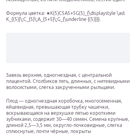
Формула цветка: ∗K(5)C5A5+5G(5)_{\displaystyle \ast
K_{(5)}\;C_{5}\;A_{5+5}\;G_{\underline {(5)}}}.
Завязь верхняя, одногнездная, с центральной
плацентой. Столбиков пять, длинных, с нитевидными
волосистыми, слегка закрученными рыльцами.
Плод — одногнездная коробочка, многосеменная,
яйцевидная, превышающая трубку чашечки,
вскрывающаяся на верхушке пятью короткими
зубчиками, содержит 30—40 семян. Семена крупные,
длиной 2,5—3,5 мм, округло-почковидные, слегка
сплюснутые, почти чёрные, покрыты