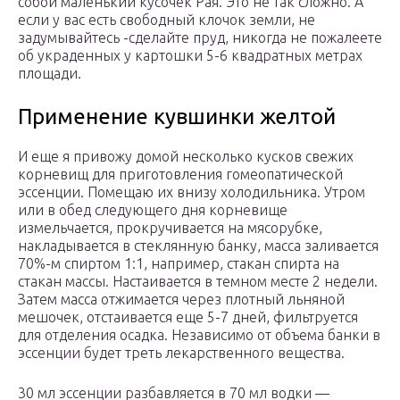
собой маленький кусочек Рая. Это не так сложно. А
если у вас есть свободный клочок земли, не
задумывайтесь -сделайте пруд, никогда не пожалеете
об украденных у картошки 5-6 квадратных метрах
площади.
Применение кувшинки желтой
И еще я привожу домой несколько кусков свежих
корневищ для приготовления гомеопатической
эссенции. Помещаю их внизу холодильника. Утром
или в обед следующего дня корневище
измельчается, прокручивается на мясорубке,
накладывается в стеклянную банку, масса заливается
70%-м спиртом 1:1, например, стакан спирта на
стакан массы. Настаивается в темном месте 2 недели.
Затем масса отжимается через плотный льняной
мешочек, отстаивается еще 5-7 дней, фильтруется
для отделения осадка. Независимо от объема банки в
эссенции будет треть лекарственного вещества.
30 мл эссенции разбавляется в 70 мл водки —