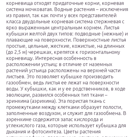
корневища отходят придаточные корни, корневая
система мочковатая. Водные растения – исключения
из правил, так как почти у всех представителей
класса двудольные корневая система стержневая с
ярко выраженным центральным корнем. Листья
кубышки желтой двух типов: подводные (нежные) и
плавающие на поверхности. Поверхностные листья
простые, цельные, жесткие, кожистые, на длинных
(до 2,5 м) черешках, крепятся к горизонтальному
корневищу. Интересная особенность в
расположении устьиц: в отличие от наземных
растений устьица расположены на верхней части
листьев. Это позволяет кубышке производить
газообмен, ведь листья ее лежат на поверхности
воды. У кубышки, как и у ее родственников, в ходе
эволюции, развился особенных тип ткани –
эринхима (аэрихима). Эта пористая ткань с
промежутками между клетками образует полости,
заполненные воздухом, и служит для газообмена. В
аэренхиме содержится запас кислорода и
углекислого газа, которые использует кубышка для
дыхания и фотосинтеза. Цветы растения