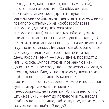
передаются, как правило, половым путем),
патогенных грибов типа Candida, оказывает
бактериостатическое (препятствующее
размножению бактерий) действие в отношении
грамположительных микробов; обладает
сперматоцидной (уничтожающей
сперматозоиды) активностью. «Лютенурин»
применяют местно на слизистую влагалища. Для
лечения трихомониаза пользуются линиментом
и суппозиториями. Линиментом обрабатывают
слизистую влагалища ежедневно или через
день. Курс лечения — 10-20 дней, проводят 2
или 3 курса. Суппозитории применяют как
дополнительное средство в промежутках между
процедурами. Вводят по одному суппозиторию
глубоко во влагалище. В качестве
противозачаточных средств можно использовать
суппозитории или вагинальные
пенообразующие таблетки. Их применяют по 1
штуке за 5-10 минут до полового акта, вводят
глубоко во влагалище, таблетку предварительно
смачивают кипячёной водой.