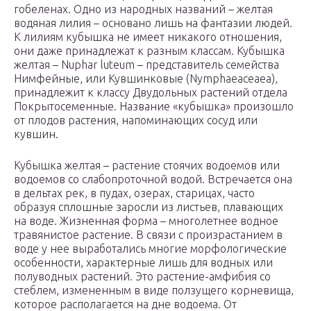
гобеленах. Одно из народных названий – желтая
водяная лилия – основано лишь на фантазии людей.
К лилиям кубышка не имеет никакого отношения,
они даже принадлежат к разным классам. Кубышка
желтая – Nuphar luteum – представитель семейства
Нимфейные, или Кувшинковые (Nymphaeaceaea),
принадлежит к классу Двудольных растений отдела
Покрытосеменные. Название «кубышка» произошло
от плодов растения, напоминающих сосуд или
кувшин.
Кубышка желтая – растение стоячих водоемов или
водоемов со слабопроточной водой. Встречается она
в дельтах рек, в пудах, озерах, старицах, часто
образуя сплошные заросли из листьев, плавающих
на воде. Жизненная форма – многолетнее водное
травянистое растение. В связи с произрастанием в
воде у нее выработались многие морфологические
особенности, характерные лишь для водных или
полуводных растений. Это растение-амфибия со
стеблем, измененным в виде ползущего корневища,
которое располагается на дне водоема. От