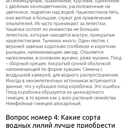
актиноморфные, правильные, крупные, одиночные
с двойным околоцветником, расположенные на
цветоносе, поднятом над водой. Чашелистиков пять,
они желтые и большие, служат для привлечения
опылителей. Их часто принимают за лепестки.
Чашечка состоит из множества не больших
лепестков, которые находятся внутри, прикрытые
чашелистиками. Тычинок много. Один пестик с
верхней завязью коротким столбиком и коротким
рыльцем, напоминающим звезду. Опыляется
насекомыми, в основном жуками, реже мухами. Плод
– сборный орешек покрытый сочной оболочкой
напоминающей по форме кувшин. Семена с
воздушной камерой, для водного распространения.
Иногда в некомпетентных источниках встречаются
данные, что у кубышки плод коробочка. Это ошибка.
Плод коробочка образуется из ценокарпного
гинецея, в то время как у всех растений семейства
Нимфейные гинецей апокарпный.
Вопрос номер 4: Какие сорта
водных лилий лучше приобрести