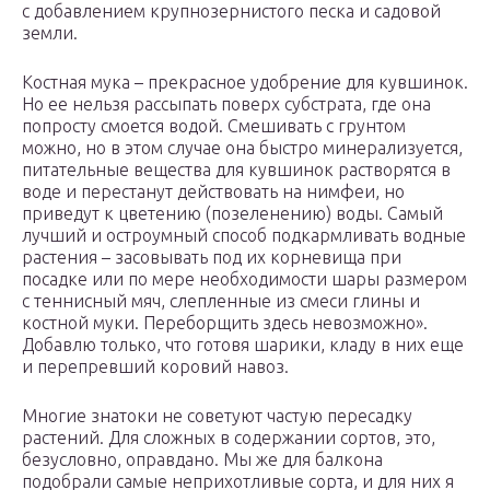
с добавлением крупнозернистого песка и садовой
земли.
Костная мука – прекрасное удобрение для кувшинок.
Но ее нельзя рассыпать поверх субстрата, где она
попросту смоется водой. Смешивать с грунтом
можно, но в этом случае она быстро минерализуется,
питательные вещества для кувшинок растворятся в
воде и перестанут действовать на нимфеи, но
приведут к цветению (позеленению) воды. Самый
лучший и остроумный способ подкармливать водные
растения – засовывать под их корневища при
посадке или по мере необходимости шары размером
с теннисный мяч, слепленные из смеси глины и
костной муки. Переборщить здесь невозможно».
Добавлю только, что готовя шарики, кладу в них еще
и перепревший коровий навоз.
Многие знатоки не советуют частую пересадку
растений. Для сложных в содержании сортов, это,
безусловно, оправдано. Мы же для балкона
подобрали самые неприхотливые сорта, и для них я