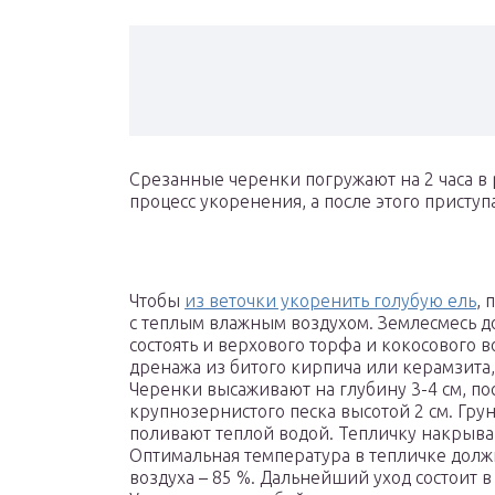
Срезанные черенки погружают на 2 часа в р
процесс укоренения, а после этого присту
Чтобы
из веточки укоренить голубую ель
, 
с теплым влажным воздухом. Землесмесь д
состоять и верхового торфа и кокосового 
дренажа из битого кирпича или керамзита,
Черенки высаживают на глубину 3-4 см, по
крупнозернистого песка высотой 2 см. Гру
поливают теплой водой. Тепличку накрыва
Оптимальная температура в тепличке должна
воздуха – 85 %. Дальнейший уход состоит 