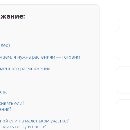
жание:
идео)
кая земля нужна растениям — готовим
семенного размножения
ева
живать ели?
ения?
ной ели на маленьком участке?
садить сосну из леса?