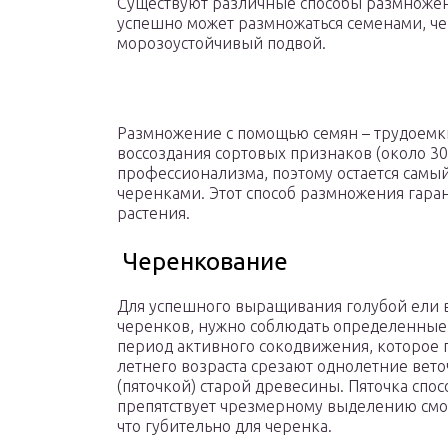
Существуют различные способы размножен
успешно может размножаться семенами, ч
морозоустойчивый подвой.
Размножение с помощью семян – трудоемк
воссоздания сортовых признаков (около 30
профессионализма, поэтому остается самы
черенками. Этот способ размножения гара
растения.
Черенкование
Для успешного выращивания голубой ели 
черенков, нужно соблюдать определенные 
период активного сокодвижения, которое п
летнего возраста срезают однолетние вето
(пяточкой) старой древесины. Пяточка спос
препятствует чрезмерному выделению смол
что губительно для черенка.