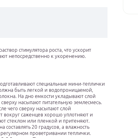
аствор стимулятора роста, что ускорит
пают непосредственно к укоренению.
подготавливают специальные мини-теплички
олжна быть легкой и водопроницаемой,
волокна. На дно емкости укладывают слой
 сверху насыпают питательную землесмесь.
сле чего сверху насыпают слой
нт вокруг саженцев хорошо уплотняют и
ют стеклом или пленкой и притеняют.
 составлять 20 градусов, а влажность
в регулярном проветривании теплички.