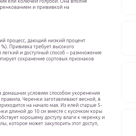
ия ели колючей голубой. Она вполне
еренкованием и прививкой на
ий процесс, дающий низкий процент
 %). Прививка требует высокого
й легкий и доступный способ – размножение
нтирует сохранение сортовых признаков
в домашних условиях способом укоренения
правила. Черенки заготавливают весной, в
риходится на начало мая. Из елей старше 5-
чки длиной до 10 см вместе с кусочком коры
обствует хорошему доступу влаги к черенку и
ы, которое может закупорить этот доступ,