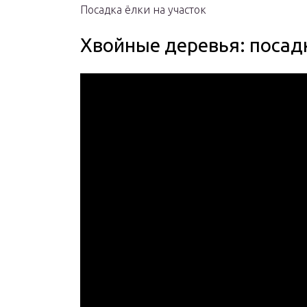
Посадка ёлки на участок
Хвойные деревья: посадк