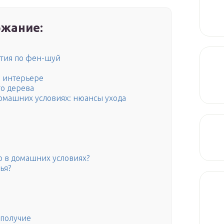
жание:
ртия по фен-шуй
 интерьере
о дерева
омашних условиях: нюансы ухода
о в домашних условиях?
ья?
ополучие