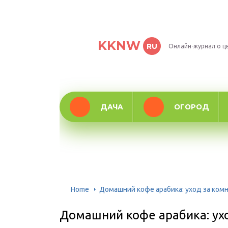
KKNW
RU
Онлайн-журнал о ц
ДАЧА
ОГОРОД
Home
Домашний кофе арабика: уход за ком
Домашний кофе арабика: ух