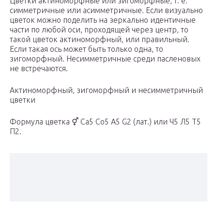
Цветки актиноморфные или зигоморфные, т. е.
симметричные или асимметричные. Если визуально
цветок можно поделить на зеркально идентичные
части по любой оси, проходящей через центр, то
такой цветок актиноморфный, или правильный.
Если такая ось может быть только одна, то
зигоморфный. Несимметричные среди пасленовых
не встречаются.
Актиноморфный, зигоморфный и несимметричный
цветки
Формула цветка ⚥ Ca5 Co5 A5 G2 (лат.) или Ч5 Л5 Т5
П2.