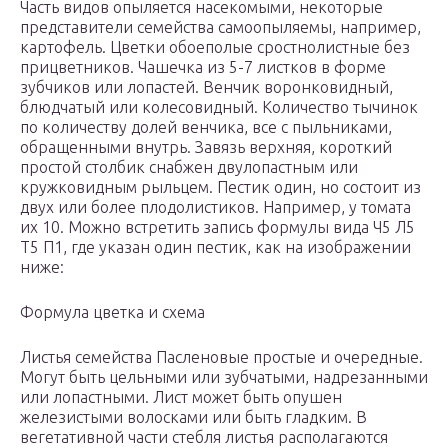
Часть видов опыляется насекомыми, некоторые
представители семейства самоопыляемы, например,
картофель. Цветки обоеполые сростнолистные без
прицветников. Чашечка из 5-7 листков в форме
зубчиков или лопастей. Венчик воронковидный,
блюдчатый или колесовидный. Количество тычинок
по количеству долей венчика, все с пыльниками,
обращенными внутрь. Завязь верхняя, короткий
простой столбик снабжен двулопастным или
кружковидным рыльцем. Пестик один, но состоит из
двух или более плодолистиков. Например, у томата
их 10. Можно встретить запись формулы вида Ч5 Л5
Т5 П1, где указан один пестик, как на изображении
ниже:
Формула цветка и схема
Листья семейства Пасленовые простые и очередные.
Могут быть цельными или зубчатыми, надрезанными
или лопастными. Лист может быть опушен
железистыми волосками или быть гладким. В
вегетативной части стебля листья располагаются