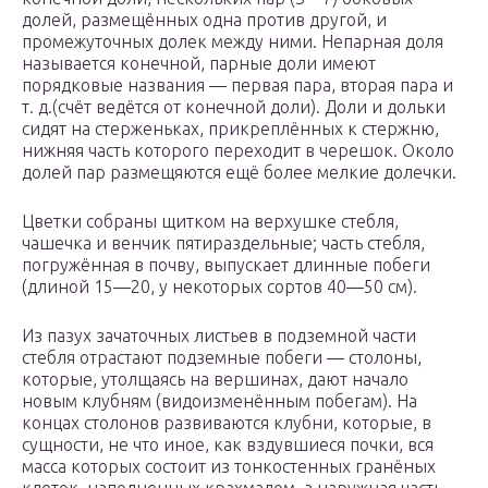
долей, размещённых одна против другой, и
промежуточных долек между ними. Непарная доля
называется конечной, парные доли имеют
порядковые названия — первая пара, вторая пара и
т. д.(счёт ведётся от конечной доли). Доли и дольки
сидят на стерженьках, прикреплённых к стержню,
нижняя часть которого переходит в черешок. Около
долей пар размещяются ещё более мелкие долечки.
Цветки собраны щитком на верхушке стебля,
чашечка и венчик пятираздельные; часть стебля,
погружённая в почву, выпускает длинные побеги
(длиной 15—20, у некоторых сортов 40—50 см).
Из пазух зачаточных листьев в подземной части
стебля отрастают подземные побеги — столоны,
которые, утолщаясь на вершинах, дают начало
новым клубням (видоизменённым побегам). На
концах столонов развиваются клубни, которые, в
сущности, не что иное, как вздувшиеся почки, вся
масса которых состоит из тонкостенных гранёных