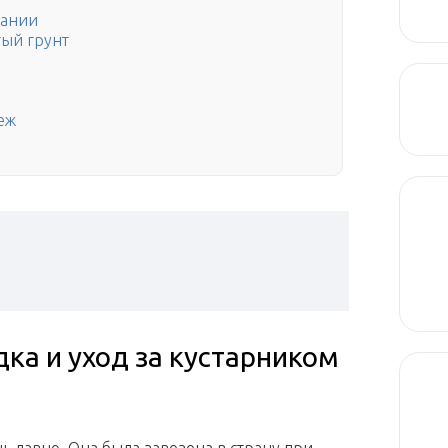
вании
тый грунт
еж
ка и уход за кустарником