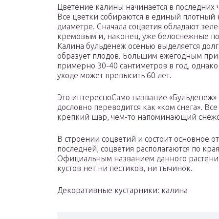
Цветение калины начинается в последних ч
Все цветки собираются в единый плотный к
диаметре. Сначала соцветия обладают зеле
кремовым и, наконец, уже белоснежные по
Калина бульденеж осенью выделяется долг
образует плодов. Большим ежегодным прир
примерно 30-40 сантиметров в год, однак
уходе может превысить 60 лет.
Это интересноСамо название «Бульденеж» 
дословно переводится как «ком снега». Все 
крепкий шар, чем-то напоминающий снежок
В строении соцветий и состоит основное о
последней, соцветия располагаются по кр
Официальным названием данного растения я
кустов нет ни пестиков, ни тычинок.
Декоративные кустарники: калина