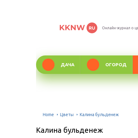
KKNW
RU
Онлайн-журнал о ц
ДАЧА
ОГОРОД
Home
Цветы
Калина бульденеж
Калина бульденеж