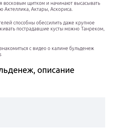
ся восковым щитком и начинают высасывать
ю Актеллика, Актары, Аскориса.
телей способны обессилить даже крупное
скивать пострадавшие кусты можно Танреком,
знакомиться с видео о калине бульденеж
s
льденеж, описание