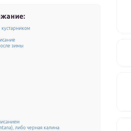
жание:
а кустарником
писание
после зимы
писанием
ntana), либо черная калина