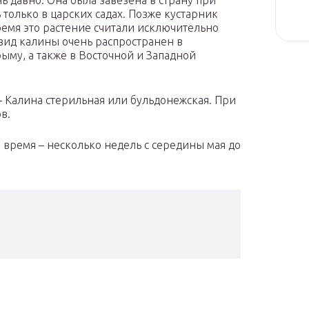
ь давно. Она была завезена в страну при
только в царских садах. Позже кустарник
ремя это растение считали исключительно
 вид калины очень распространен в
рыму, а также в Восточной и Западной
– Калина стерильная или бульдонежская. При
в.
 время – несколько недель с середины мая до