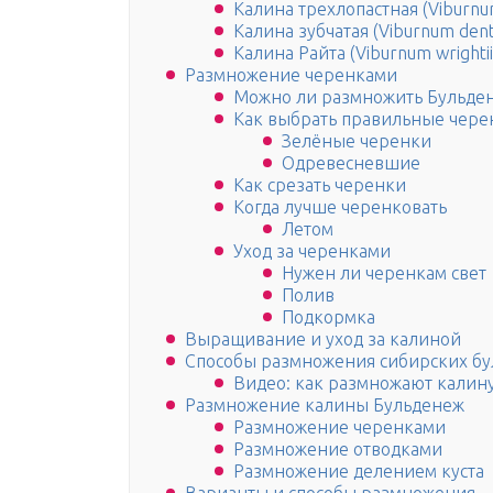
Калина трехлопастная (Viburnu
Калина зубчатая (Viburnum den
Калина Райта (Viburnum wrightii
Размножение черенками
Можно ли размножить Бульде
Как выбрать правильные чере
Зелёные черенки
Одревесневшие
Как срезать черенки
Когда лучше черенковать
Летом
Уход за черенками
Нужен ли черенкам свет
Полив
Подкормка
Выращивание и уход за калиной
Способы размножения сибирских б
Видео: как размножают калину
Размножение калины Бульденеж
Размножение черенками
Размножение отводками
Размножение делением куста