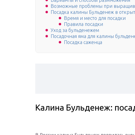
Варианты и способы размножения
Возможные проблемы при выращи
Посадка калины Бульденеж в откры
Время и место для посадки
Правила посадки
Уход за бульденежем
Посадочная яма для калины бульден
Посадка саженца
Калина Бульденеж: посад