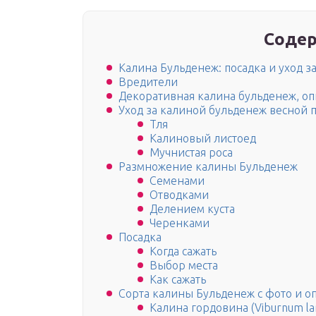
Содер
Калина Бульденеж: посадка и уход з
Вредители
Декоративная калина бульденеж, о
Уход за калиной бульденеж весной 
Тля
Калиновый листоед
Мучнистая роса
Размножение калины Бульденеж
Семенами
Отводками
Делением куста
Черенками
Посадка
Когда сажать
Выбор места
Как сажать
Сорта калины Бульденеж с фото и о
Калина гордовина (Viburnum la