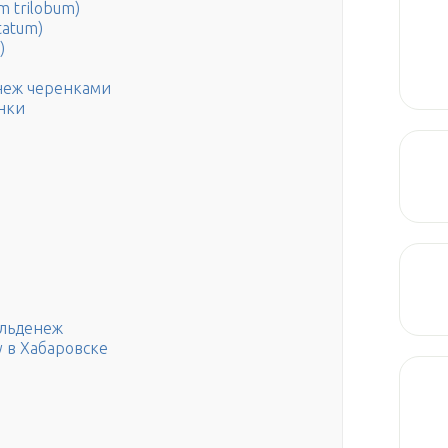
m trilobum)
tatum)
)
неж черенками
нки
ульденеж
 в Хабаровске