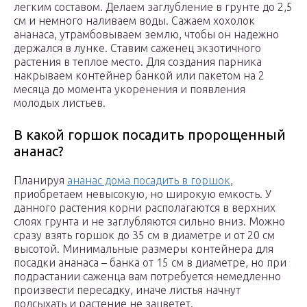
легким составом. Делаем заглубление в грунте до 2,5
см и немного наливаем воды. Сажаем хохолок
ананаса, утрамбовываем землю, чтобы он надежно
держался в лунке. Ставим саженец экзотичного
растения в теплое место. Для создания парника
накрываем контейнер банкой или пакетом на 2
месяца до момента укоренения и появления
молодых листьев.
В какой горшок посадить пророщенный
ананас?
Планируя
ананас дома посадить в горшок
,
приобретаем невысокую, но широкую емкость. У
данного растения корни располагаются в верхних
слоях грунта и не заглубляются сильно вниз. Можно
сразу взять горшок до 35 см в диаметре и от 20 см
высотой. Минимальные размеры контейнера для
посадки ананаса – банка от 15 см в диаметре, но при
подрастании саженца вам потребуется немедленно
произвести пересадку, иначе листья начнут
подсыхать и растение не зацветет.