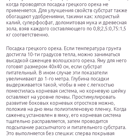
когда проводятся посадка грецкого ореха не
применяется. Для улучшения свойств субстрат также
обогащают удобрениями, такими как: хлористый
калий, суперфосфат, доломитовая мука и древесная
зола, взяв каждого составляющего по 0,8;2,5:0,75:1,5
кг соответственно.
Посадка грецкого ореха. Если температура грунта
достигла 10-ти градусов тепла, можно заниматься
высадкой саженцев волошского ореха. Яму для него
готовят размером 40х40 см, если субстрат
питательный. В ином случае эти показатели
увеличивают до 1-го метра. Глубина посадки
выдерживается такой, чтобы в нее с легкостью
поместилась корневая система, но корневую шейку
оставляют на уровне почвы. Простимулировать
развитие боковых корневых отростков можно,
положив на дно ямы полиэтиленовую пленку. Когда
саженец установлен в ямку, его корневая система
тщательно расправляется, затем проводится
подсыпание рассыпчатого и питательного субстрата.
Это выполняется без спешки: сперва покрывая