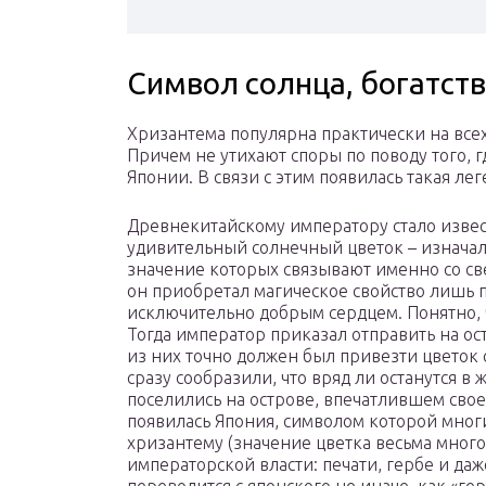
Символ солнца, богатств
Хризантема популярна практически на всех
Причем не утихают споры по поводу того, г
Японии. В связи с этим появилась такая лег
Древнекитайскому императору стало извест
удивительный солнечный цветок – изнача
значение которых связывают именно со св
он приобретал магическое свойство лишь пр
исключительно добрым сердцем. Понятно, 
Тогда император приказал отправить на о
из них точно должен был привезти цветок
сразу сообразили, что вряд ли останутся в
поселились на острове, впечатлившем своей
появилась Япония, символом которой многи
хризантему (значение цветка весьма много
императорской власти: печати, гербе и даж