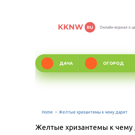
KKNW
RU
Онлайн-журнал о ц
ДАЧА
ОГОРОД
Home
Желтые хризантемы к чему дарят
Желтые хризантемы к чему 