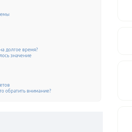
темы
на долгое время?
илось значение
етов
что обратить внимание?