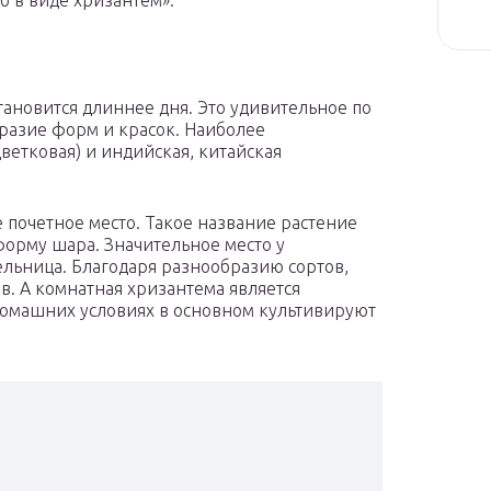
рб в виде хризантем».
тановится длиннее дня. Это удивительное по
разие форм и красок. Наиболее
ветковая) и индийская, китайская
почетное место. Такое название растение
форму шара. Значительное место у
ельница. Благодаря разнообразию сортов,
в. А комнатная хризантема является
омашних условиях в основном культивируют