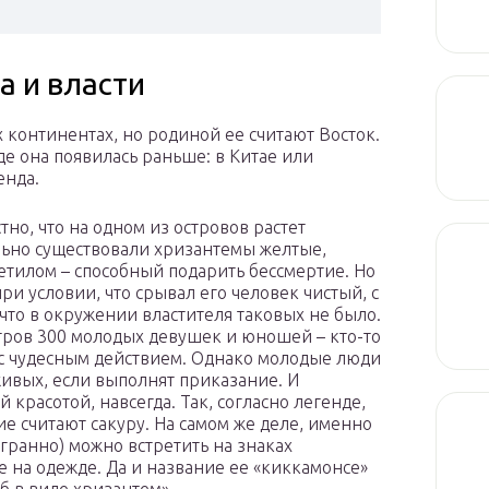
а и власти
 континентах, но родиной ее считают Восток.
де она появилась раньше: в Китае или
енда.
но, что на одном из островов растет
льно существовали хризантемы желтые,
етилом – способный подарить бессмертие. Но
и условии, что срывал его человек чистый, с
что в окружении властителя таковых не было.
стров 300 молодых девушек и юношей – кто-то
 с чудесным действием. Однако молодые люди
 живых, если выполнят приказание. И
 красотой, навсегда. Так, согласно легенде,
е считают сакуру. На самом же деле, именно
гранно) можно встретить на знаках
е на одежде. Да и название ее «киккамонсе»