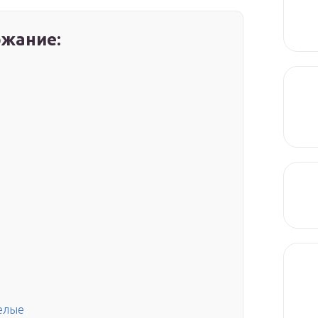
жание:
белые