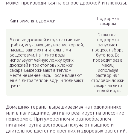
может производиться на основе дрожжей и глюкозы.
Подкормка
Как применять дрожжи
сахаром
Глюкозная
В состав дрожжей входят активные
подкормка
грибки, улучшающие дыхание корней,
запускает
насыщающие их питательными
процесс набора
веществами. На 1 литр воды
бутонов. Ее
используют чайную ложку сухих
проводят раз в
дрожжей и три столовых ложки
месяц,
сахара. Выдерживают в теплом
используя
месте не менее часа. После вливают
раствор из 1
еще 4 литра теплой воды и поливают
столовой ложки
цветы.
сахара на литр
теплой воды.
Домашняя герань, выращиваемая на подоконнике
или в палисаднике, активно реагирует на внесение
подкормок. При умеренном и разнообразном
питании грунта цветоводы получают пышное и
длительное цветение крепких и здоровых растений.