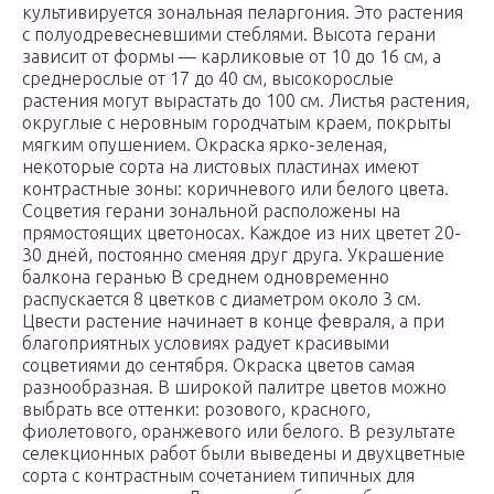
культивируется зональная пеларгония. Это растения
с полуодревесневшими стеблями. Высота герани
зависит от формы — карликовые от 10 до 16 см, а
среднерослые от 17 до 40 см, высокорослые
растения могут вырастать до 100 см. Листья растения,
округлые с неровным городчатым краем, покрыты
мягким опушением. Окраска ярко-зеленая,
некоторые сорта на листовых пластинах имеют
контрастные зоны: коричневого или белого цвета.
Соцветия герани зональной расположены на
прямостоящих цветоносах. Каждое из них цветет 20-
30 дней, постоянно сменяя друг друга. Украшение
балкона геранью В среднем одновременно
распускается 8 цветков с диаметром около 3 см.
Цвести растение начинает в конце февраля, а при
благоприятных условиях радует красивыми
соцветиями до сентября. Окраска цветов самая
разнообразная. В широкой палитре цветов можно
выбрать все оттенки: розового, красного,
фиолетового, оранжевого или белого. В результате
селекционных работ были выведены и двухцветные
сорта с контрастным сочетанием типичных для