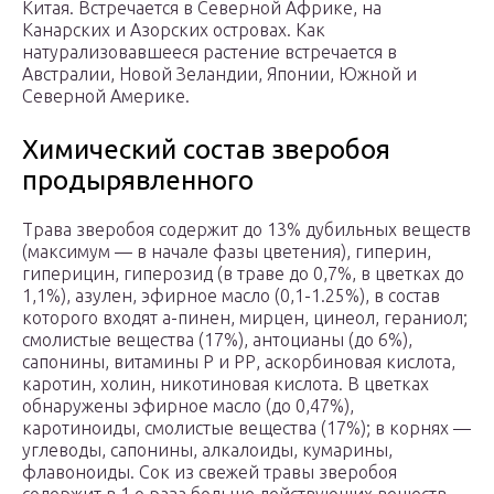
Китая. Встречается в Северной Африке, на
Канарских и Азорских островах. Как
натурализовавшееся растение встречается в
Австралии, Новой Зеландии, Японии, Южной и
Северной Америке.
Химический состав зверобоя
продырявленного
Трава зверобоя содержит до 13% дубильных веществ
(максимум — в начале фазы цветения), гиперин,
гиперицин, гиперозид (в траве до 0,7%, в цветках до
1,1%), азулен, эфирное масло (0,1-1.25%), в состав
которого входят а-пинен, мирцен, цинеол, гераниол;
смолистые вещества (17%), антоцианы (до 6%),
сапонины, витамины Р и РР, аскорбиновая кислота,
каротин, холин, никотиновая кислота. В цветках
обнаружены эфирное масло (до 0,47%),
каротиноиды, смолистые вещества (17%); в корнях —
углеводы, сапонины, алкалоиды, кумарины,
флавоноиды. Сок из свежей травы зверобоя