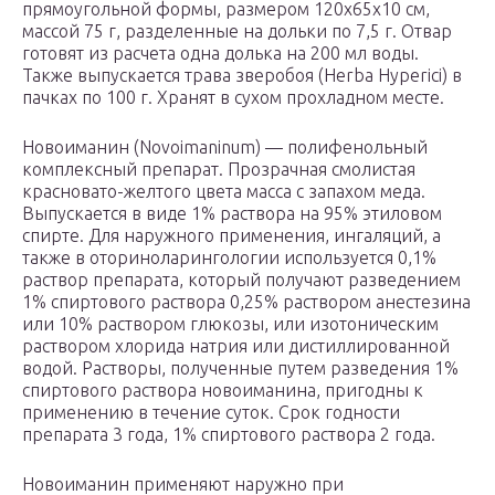
прямоугольной формы, размером 120x65x10 см,
массой 75 г, разделенные на дольки по 7,5 г. Отвар
готовят из расчета одна долька на 200 мл воды.
Также выпускается трава зверобоя (Herba Hyperici) в
пачках по 100 г. Хранят в сухом прохладном месте.
Новоиманин (Novoimaninum) — полифенольный
комплексный препарат. Прозрачная смолистая
красновато-желтого цвета масса с запахом меда.
Выпускается в виде 1% раствора на 95% этиловом
спирте. Для наружного применения, ингаляций, а
также в оториноларингологии используется 0,1%
раствор препарата, который получают разведением
1% спиртового раствора 0,25% раствором анестезина
или 10% раствором глюкозы, или изотоническим
раствором хлорида натрия или дистиллированной
водой. Растворы, полученные путем разведения 1%
спиртового раствора новоиманина, пригодны к
применению в течение суток. Срок годности
препарата 3 года, 1% спиртового раствора 2 года.
Новоиманин применяют наружно при