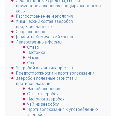
Лекарственные средства, способ
применения зверобоя продырявленного и
дозы
Распространение и экология
Химический состав зверобоя
продырявленного
Сбор зверобоя
[править] Химический состав
Лекарственные формы
Отвар
Настойка
Масло
Сок
Зверобой как антидепрессант
Предосторожности и противопоказания
Зверобой полезные свойства и
противопоказания
Настой зверобоя
Отвар зверобоя
Настойка зверобоя
Чай из зверобоя
Противопоказания к употреблению
зверобоя