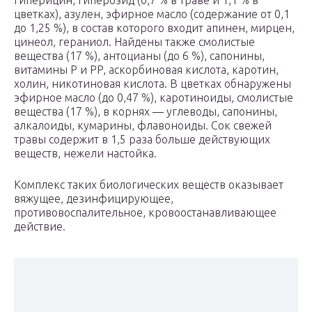
гиперицин, гиперозид (0,7 % в траве и 1,1 % в
цветках), азулен, эфирное масло (содержание от 0,1
до 1,25 %), в состав которого входит апинен, мирцен,
цинеол, гераниол. Найдены также смолистые
вещества (17 %), антоцианы (до 6 %), сапонины,
витамины P и PP, аскорбиновая кислота, каротин,
холин, никотиновая кислота. В цветках обнаружены
эфирное масло (до 0,47 %), каротиноиды, смолистые
вещества (17 %), в корнях — углеводы, сапонины,
алкалоиды, кумарины, флавоноиды. Сок свежей
травы содержит в 1,5 раза больше действующих
веществ, нежели настойка.
Комплекс таких биологических веществ оказывает
вяжущее, дезинфицирующее,
противовоспалительное, кровоостанавливающее
действие.