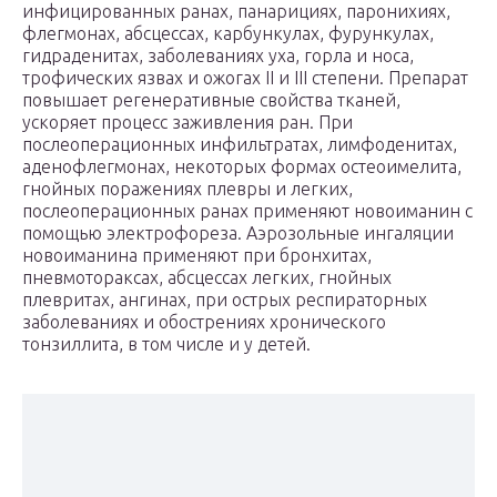
инфицированных ранах, панарициях, паронихиях,
флегмонах, абсцессах, карбункулах, фурункулах,
гидраденитах, заболеваниях уха, горла и носа,
трофических язвах и ожогах II и III степени. Препарат
повышает регенеративные свойства тканей,
ускоряет процесс заживления ран. При
послеоперационных инфильтратах, лимфоденитах,
аденофлегмонах, некоторых формах остеоимелита,
гнойных поражениях плевры и легких,
послеоперационных ранах применяют новоиманин с
помощью электрофореза. Аэрозольные ингаляции
новоиманина применяют при бронхитах,
пневмотораксах, абсцессах легких, гнойных
плевритах, ангинах, при острых респираторных
заболеваниях и обострениях хронического
тонзиллита, в том числе и у детей.