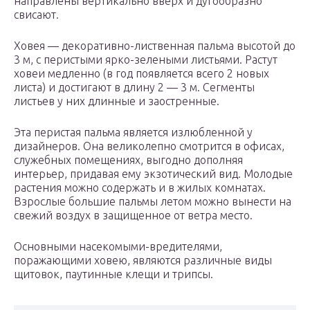
направлены вертикально вверх и дугообразно
свисают.
Ховея — декоративно-лиственная пальма высотой до
3 м, с перистыми ярко-зелеными листьями. Растут
ховеи медленно (в год появляется всего 2 новых
листа) и достигают в длину 2 — 3 м. Сегменты
листьев у них длинные и заостренные.
Эта перистая пальма является излюбленной у
дизайнеров. Она великолепно смотрится в офисах,
служебных помещениях, выгодно дополняя
интерьер, придавая ему экзотический вид. Молодые
растения можно содержать и в жилых комнатах.
Взрослые большие пальмы летом можно вынести на
свежий воздух в защищенное от ветра место.
Основными насекомыми-вредителями,
поражающими ховею, являются различные виды
щитовок, паутинные клещи и трипсы.