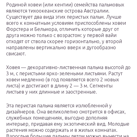
Родиной ховеи (или кентии) семейства пальмовых
являются тихоокеанские острова Австралии.
Существует два вида этих перистых пальм. Лучше
всего к комнатным условиям приспособлены ховеи
Форстера и Бельмора, отличить которые друг от
друга можно только с возрастом: у первой вайи
отходят от ствола скорее горизонтально, у второй
направлены вертикально вверх и дугообразно
свисают.
Ховея — декоративно-лиственная пальма высотой до
3 м, с перистыми ярко-зелеными листьями. Растут
ховеи медленно (в год появляется всего 2 новых
листа) и достигают в длину 2 — 3 м. Сегменты
листьев у них длинные и заостренные.
Эта перистая пальма является излюбленной у
дизайнеров. Она великолепно смотрится в офисах,
служебных помещениях, выгодно дополняя
интерьер, придавая ему экзотический вид. Молодые
растения можно содержать и в жилых комнатах.
Взрослые большие пальмы летом можно вынести на