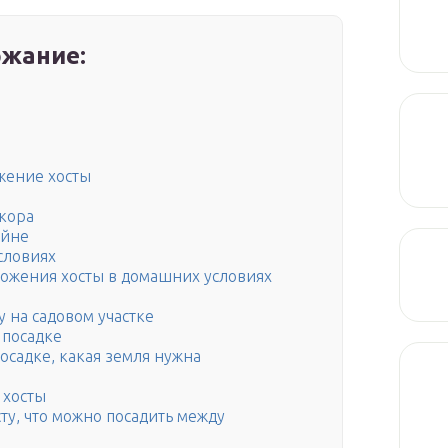
жание:
ожение хосты
екора
айне
словиях
ножения хосты в домашних условиях
у на садовом участке
 посадке
осадке, какая земля нужна
 хосты
ту, что можно посадить между