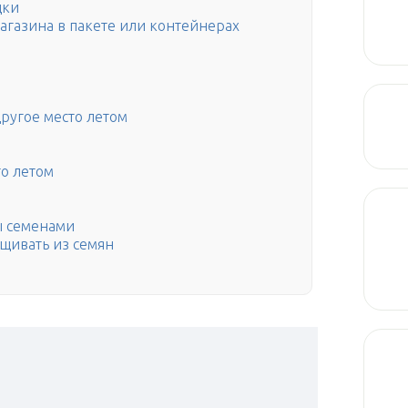
дки
магазина в пакете или контейнерах
другое место летом
то летом
ы семенами
щивать из семян