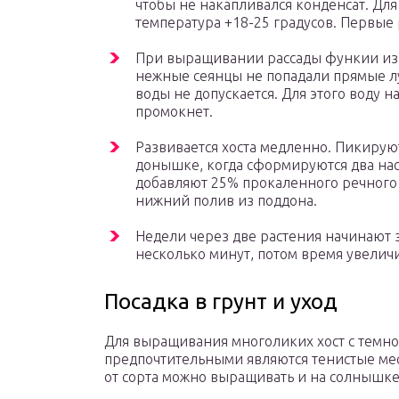
чтобы не накапливался конденсат. Дл
температура +18-25 градусов. Первые 
При выращивании рассады функии из 
нежные сеянцы не попадали прямые лу
воды не допускается. Для этого воду н
промокнет.
Развивается хоста медленно. Пикируют
донышке, когда сформируются два нас
добавляют 25% прокаленного речного 
нижний полив из поддона.
Недели через две растения начинают з
несколько минут, потом время увелич
Посадка в грунт и уход
Для выращивания многоликих хост с темн
предпочтительными являются тенистые мест
от сорта можно выращивать и на солнышк