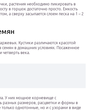
очки, растения необходимо пикировать в
осту в горшок достаточно просто. Емкость
м, а сверху засыпается слоем песка на 1 – 2
емян
паржевых. Кустики различаются красотой
из семян в домашних условиях. Посаженное
и четверть века.
па. У них мощное корневище с
ть разных размеров, расцветки и формы в
 только однотонные, но и с узорами в виде