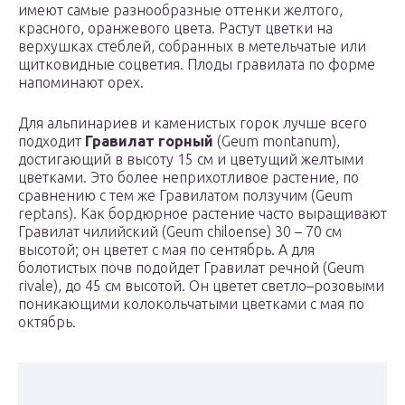
имеют самые разнообразные оттенки желтого,
красного, оранжевого цвета. Растут цветки на
верхушках стеблей, собранных в метельчатые или
щитковидные соцветия. Плоды гравилата по форме
напоминают орех.
Для альпинариев и каменистых горок лучше всего
подходит
Гравилат горный
(Geum montanum),
достигающий в высоту 15 см и цветущий желтыми
цветками. Это более неприхотливое растение, по
сравнению с тем же Гравилатом ползучим (Geum
reptans). Как бордюрное растение часто выращивают
Гравилат чилийский (Geum chiloense) 30 – 70 см
высотой; он цветет с мая по сентябрь. А для
болотистых почв подойдет Гравилат речной (Geum
rivale), до 45 см высотой. Он цветет светло–розовыми
поникающими колокольчатыми цветками с мая по
октябрь.