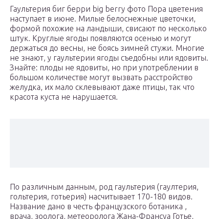
Гаультерия биг берри big berry фото Пора цветения
наступает в июне. Милые белоснежные цветочки,
формой похожие на ландыши, свисают по несколько
штук. Круглые ягоды появляются осенью и могут
держаться до весны, не боясь зимней стужи. Многие
не знают, у гаультерии ягоды съедобны или ядовиты.
Знайте: плоды не ядовиты, но при употреблении в
большом количестве могут вызвать расстройство
желудка, их мало склевывают даже птицы, так что
красота куста не нарушается.
По различным данным, род гаультерия (гаултерия,
гольтерия, готьерия) насчитывает 170-180 видов.
Название дано в честь французского ботаника ,
врача, зоолога, метеоролога Жана-Франсуа Готье,