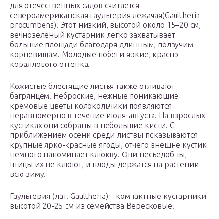
для отечественных садов считается
североамериканская гаультерия лежачая(Gaultheria
procumbens). Этот низкий, высотой около 15–20 см,
вечнозеленый кустарник легко захватывает
большие площади благодаря длинным, ползучим
корневищам. Молодые побеги яркие, красно-
кораллового оттенка.
Кожистые блестящие листья также отливают
багрянцем. Неброские, нежные поникающие
кремовые цветы колокольчики появляются
неравномерно в течение июля-августа. На взрослых
кустиках они собраны в небольшие кисти. С
приближением осени среди листвы показываются
крупные ярко-красные ягоды, отчего внешне кустик
немного напоминает клюкву. Они несъедобны,
птицы их не клюют, и плоды держатся на растении
всю зиму.
Гаультерия (лат. Gaulthеria) – компактные кустарники
высотой 20-25 см из семейства Вересковые.