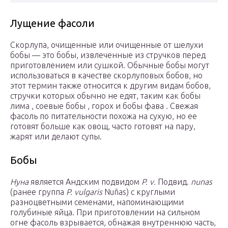
Лущение фасоли
Скорлупа, очищенные или очищенные от шелухи
бобы — это бобы, извлеченные из стручков перед
приготовлением или сушкой. Обычные бобы могут
использоваться в качестве скорлуповых бобов, но
этот термин также относится к другим видам бобов,
стручки которых обычно не едят, таким как бобы
лима , соевые бобы , горох и бобы фава . Свежая
фасоль по питательности похожа на сухую, но ее
готовят больше как овощ, часто готовят на пару,
жарят или делают супы.
Бобы
Нуна
является Андским подвидом
P. v.
Подвид.
nunas
(ранее группа
P. vulgaris
Nuñas) с круглыми
разноцветными семенами, напоминающими
голубиные яйца. При приготовлении на сильном
огне фасоль взрывается, обнажая внутреннюю часть,