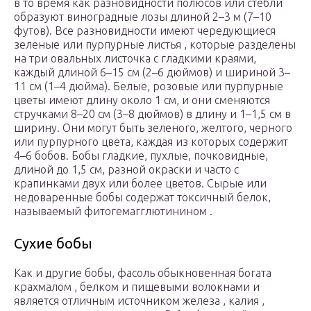
в то время как разновидности полюсов или стебли
образуют виноградные лозы длиной 2–3 м (7–10
футов). Все разновидности имеют чередующиеся
зеленые или пурпурные листья , которые разделены
на три овальных листочка с гладкими краями,
каждый длиной 6–15 см (2–6 дюймов) и шириной 3–
11 см (1–4 дюйма). Белые, розовые или пурпурные
цветы имеют длину около 1 см, и они сменяются
стручками 8–20 см (3–8 дюймов) в длину и 1–1,5 см в
ширину. Они могут быть зеленого, желтого, черного
или пурпурного цвета, каждая из которых содержит
4–6 бобов. Бобы гладкие, пухлые, почковидные,
длиной до 1,5 см, разной окраски и часто с
крапинками двух или более цветов. Сырые или
недоваренные бобы содержат токсичный белок,
называемый фитогемагглютинином .
Сухие бобы
Как и другие бобы, фасоль обыкновенная богата
крахмалом , белком и пищевыми волокнами и
является отличным источником железа , калия ,