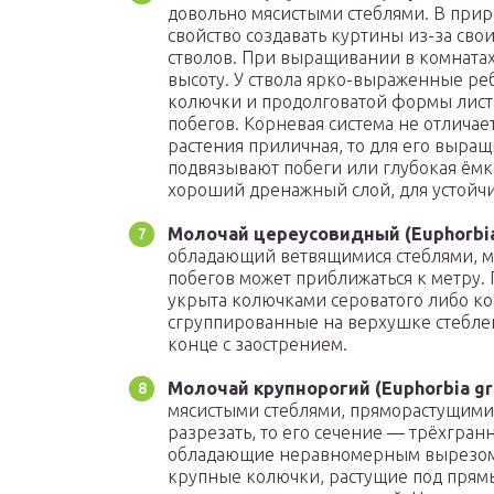
довольно мясистыми стеблями. В прир
свойство создавать куртины из-за св
стволов. При выращивании в комнатах
высоту. У ствола ярко-выраженные ре
колючки и продолговатой формы лист
побегов. Корневая система не отличае
растения приличная, то для его выращ
подвязывают побеги или глубокая ёмко
хороший дренажный слой, для устойчи
Молочай цереусовидный (Euphorbia 
обладающий ветвящимися стеблями, мя
побегов может приближаться к метру. 
укрыта колючками сероватого либо ко
сгруппированные на верхушке стеблей
конце с заострением.
Молочай крупнорогий (Euphorbia gra
мясистыми стеблями, пряморастущими 
разрезать, то его сечение — трёхгра
обладающие неравномерным вырезом.
крупные колючки, растущие под прям