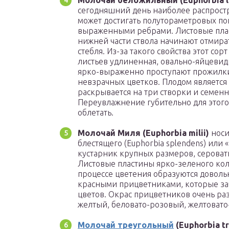
Молочай беложильный (Euphorbia l
сегодняшний день наиболее распрост
может достигать полутораметровых пок
выраженными ребрами. Листовые плас
нижней части ствола начинают отмира
стебля. Из-за такого свойства этот с
листьев удлиненная, овально-яйцевид
ярко-выраженно проступают прожилки
невзрачных цветков. Плодом является
раскрывается на три створки и семенн
Переувлажнение губительно для этого 
облетать.
Молочай Миля (Euphorbia milii)
носи
блестящего (Euphorbia splendens) или 
кустарник крупных размеров, сероват
Листовые пластины ярко-зеленого кол
процессе цветения образуются доволь
красными прицветниками, которые за
цветов. Окрас прицветников очень ра
желтый, беловато-розовый, желтовато
Молочай треугольный
(Euphorbia tr