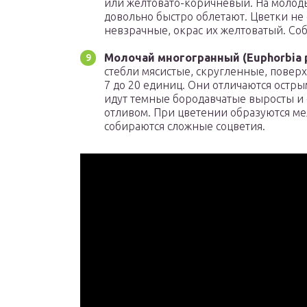
или желтовато-коричневый. На молоды
довольно быстро облетают. Цветки не
невзрачные, окрас их желтоватый. Со
Молочай многогранный (Euphorbia p
стебли мясистые, скругленные, поверх
7 до 20 единиц. Они отличаются остр
идут темные бородавчатые выросты и
отливом. При цветении образуются ме
собираются сложные соцветия.