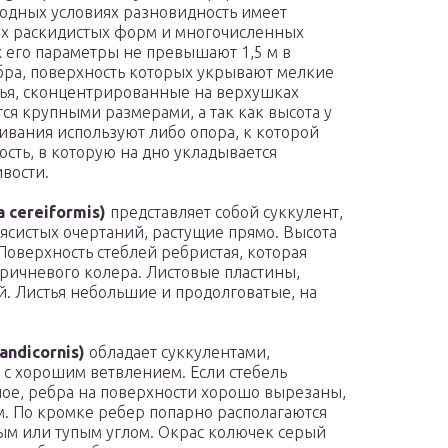
одных условиях разновидность имеет
оих раскидистых форм и многочисленных
 его параметры не превышают 1,5 м в
бра, поверхность которых укрывают мелкие
ья, сконцентрированные на верхушках
тся крупными размерами, а так как высота у
ивания используют либо опора, к которой
сть, в которую на дно укладывается
вости.
cereiformis)
представляет собой суккулент,
систых очертаний, растущие прямо. Высота
Поверхность стеблей ребристая, которая
ричневого колера. Листовые пластины,
. Листья небольшие и продолговатые, на
ndicornis)
обладает суккулентами,
с хорошим ветвлением. Если стебель
нное, ребра на поверхности хорошо вырезаны,
 По кромке ребер попарно располагаются
ым или тупым углом. Окрас колючек серый