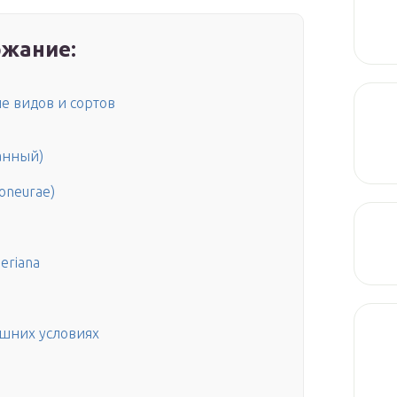
жание:
е видов и сортов
анный)
oneurae)
eriana
ашних условиях