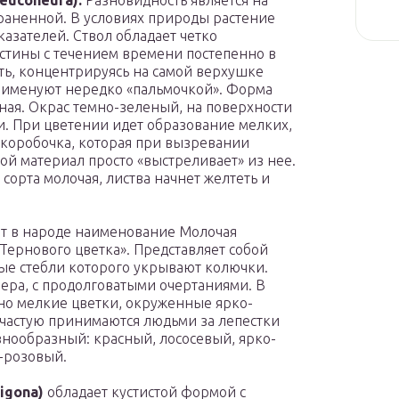
euconeura).
Разновидность является на
раненной. В условиях природы растение
азателей. Ствол обладает четко
тины с течением времени постепенно в
ть, концентрируясь на самой верхушке
орт именуют нередко «пальмочкой». Форма
ная. Окрас темно-зеленый, на поверхности
. При цветении идет образование мелких,
 коробочка, которая при вызревании
ой материал просто «выстреливает» из нее.
сорта молочая, листва начнет желтеть и
т в народе наименование Молочая
«Тернового цветка». Представляет собой
ые стебли которого укрывают колючки.
ера, с продолговатыми очертаниями. В
но мелкие цветки, окруженные ярко-
частую принимаются людьми за лепестки
знообразный: красный, лососевый, ярко-
-розовый.
igona)
обладает кустистой формой с