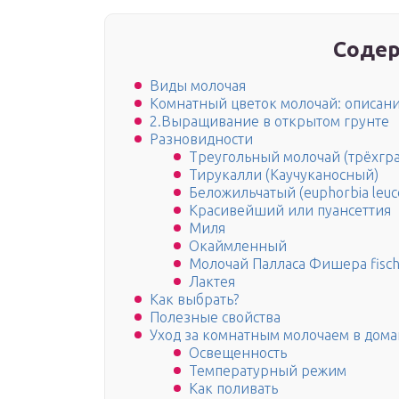
Содер
Виды молочая
Комнатный цветок молочай: описани
2.Выращивание в открытом грунте
Разновидности
Треугольный молочай (трёхгр
Тирукалли (Каучуканосный)
Беложильчатый (euphorbia leuc
Красивейший или пуансеттия
Миля
Окаймленный
Молочай Палласа Фишера fisch
Лактея
Как выбрать?
Полезные свойства
Уход за комнатным молочаем в дом
Освещенность
Температурный режим
Как поливать