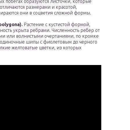
х побегах образуются листочки, которые
 отличаются размерами и красотой,
бираются они в соцветия сложной формы.
olygona).
Растение с кустистой формой,
ность укрыта ребрами. Численность ребер от
ыми или волнистыми очертаниями, по кромке
 одиночные шипы с фиолетовым до черного
лкие желтоватые цветки, из которых