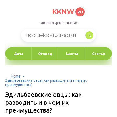
KKNW
RU
Онлайн-журнал о цветах
Дача
Огород
Цветы
Статьи
Home
Эдильбаевские овцы: как разводить и в чем их
преимущества?
Эдильбаевские овцы: как
разводить и в чем их
преимущества?