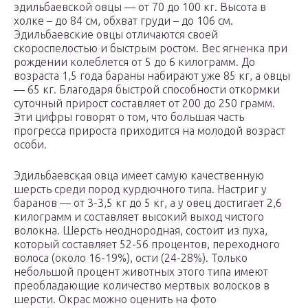
эдильбаевской овцы — от 70 до 100 кг. Высота в
холке – до 84 см, обхват груди – до 106 см.
Эдильбаевские овцы отличаются своей
скороспелостью и быстрым ростом. Вес ягненка при
рождении колеблется от 5 до 6 килограмм. До
возраста 1,5 года бараны набирают уже 85 кг, а овцы
— 65 кг. Благодаря быстрой способности откормки
суточный прирост составляет от 200 до 250 грамм.
Эти цифры говорят о том, что большая часть
прогресса прироста приходится на молодой возраст
особи.
Эдильбаевская овца имеет самую качественную
шерсть среди пород курдючного типа. Настриг у
баранов — от 3-3,5 кг до 5 кг, а у овец достигает 2,6
килограмм и составляет высокий выход чистого
волокна. Шерсть неоднородная, состоит из пуха,
который составляет 52-56 процентов, переходного
волоса (около 16-19%), ости (24-28%). Только
небольшой процент животных этого типа имеют
преобладающие количество мертвых волосков в
шерсти. Окрас можно оценить на фото