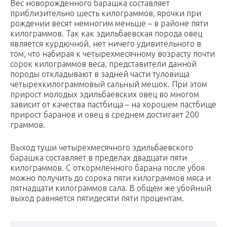
Вес новорожденного барашка составляет
приблизительно шесть килограммов, ярочки при
рождении весят немногим меньше – в районе пяти
килограммов. Так как эдильбаевская порода овец
является курдючной, нет ничего удивительного в
том, что набирая к четырехмесячному возрасту почти
сорок килограммов веса, представители данной
породы откладывают в задней части туловища
четырехкилограммовый сальный мешок. При этом
прирост молодых эдильбаевских овец во многом
зависит от качества пастбища – на хорошем пастбище
прирост баранов и овец в среднем достигает 200
граммов.
Выход туши четырехмесячного эдильбаевского
барашка составляет в пределах двадцати пяти
килограммов. С откормленного барана после убоя
можно получить до сорока пяти килограммов мяса и
пятнадцати килограммов сала. В общем же убойный
выход равняется пятидесяти пяти процентам.