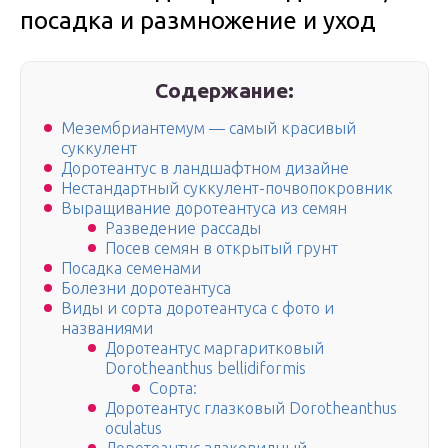
посадка и размножение и уход
Содержание:
Мезембриантемум — самый красивый
суккулент
Доротеантус в ландшафтном дизайне
Нестандартный суккулент-почвопокровник
Выращивание доротеантуса из семян
Разведение рассады
Посев семян в открытый грунт
Посадка семенами
Болезни доротеантуса
Виды и сорта доротеантуса с фото и
названиями
Доротеантус маргаритковый
Dorotheanthus bellidiformis
Сорта:
Доротеантус глазковый Dorotheanthus
oculatus