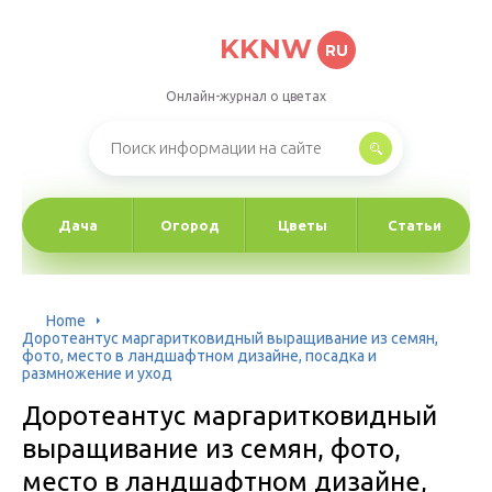
KKNW
RU
Онлайн-журнал о цветах
Дача
Огород
Цветы
Статьи
Home
Доротеантус маргаритковидный выращивание из семян,
фото, место в ландшафтном дизайне, посадка и
размножение и уход
Доротеантус маргаритковидный
выращивание из семян, фото,
место в ландшафтном дизайне,