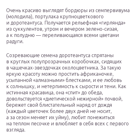
Очень красиво выглядят бордюры из семпервивума
(молодила), портулака крупноцветкового
и доротеантуса. Получается рельефная «гирлянда»
из суккулентов, утром и вечером зелено-сизая,
а к полудню — переливающаяся всеми цветами
радуги.
Созревающие семена доротеантуса спрятаны
в круглых полупрозрачных коробочках, сидящих
в чашечках-звездочках околоцветника. За такую
яркую красоту можно простить африканочке,
усыпанной «алмазными» блестками, и ее любовь
к солнышку, и нетерпимость к сырости и тени. Как
истинная красавица, она «спит» до обеда,
довольствуется «диетической нежирной» почвой,
бережет свой блистательный наряд от дождя
(каждый цветочек более двух дней не носит,
а за сезон меняет их уйму), любит понежиться
на теплом песочке и влюбляет в себя всех с первого
взгляда.