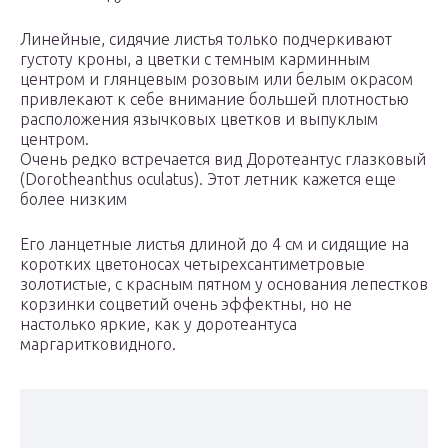
Линейные, сидячие листья только подчеркивают
густоту кроны, а цветки с темным карминным
центром и глянцевым розовым или белым окрасом
привлекают к себе внимание большей плотностью
расположения язычковых цветков и выпуклым
центром.
Очень редко встречается вид Доротеантус глазковый
(Dorotheanthus oculatus). Этот летник кажется еще
более низким
Его ланцетные листья длиной до 4 см и сидящие на
коротких цветоносах четырехсантиметровые
золотистые, с красным пятном у основания лепестков
корзинки соцветий очень эффектны, но не
настолько яркие, как у доротеантуса
маргаритковидного.