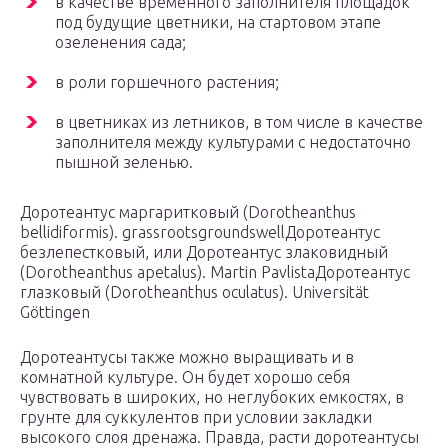
в качестве временного заполнителя площадок
под будущие цветники, на стартовом этапе
озеленения сада;
в роли горшечного растения;
в цветниках из летников, в том числе в качестве
заполнителя между культурами с недостаточно
пышной зеленью.
Доротеантус маргаритковый (Dorotheanthus
bellidiformis). grassrootsgroundswellДоротеантус
безлепестковый, или Доротеантус злаковидный
(Dorotheanthus apetalus). Martin PavlistaДоротеантус
глазковый (Dorotheanthus oculatus). Universität
Göttingen
Доротеантусы также можно выращивать и в
комнатной культуре. Он будет хорошо себя
чувствовать в широких, но неглубоких емкостях, в
грунте для суккулентов при условии закладки
высокого слоя дренажа. Правда, расти доротеантусы