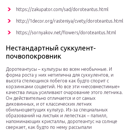
https://zakupator.com/sad/doroteantus.html
http://1decor.org/rasteniya/cvety/doroteantus.html
https://sornyakov.net/flowers/doroteantus.html
Нестандартный суккулент-
почвопокровник
Доротеантусы – культуры во всем необычные. И
форма роста у них нетипична для суккулентов, и
высота стелющихся побегов как будто спорит с
корзинками соцветий. Но все эти «несовместимые»
качества лишь усиливают очарование этого летника.
Он действительно отличается и от самых
диковинных, и от классических летних
обильноцветущих культур. Из-за специальных
образований на листьях и лепестках – папилл,
напоминающих кристаллы, доротеантус на солнце
сверкает, как будто по нему рассыпали