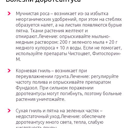
Мучнистая роса – возникает из-за избытка
неорганических удобрений, при этом на стеблях
образуется налет, а на листьях появляются бурые
пятна. Ткани растения желтеют и
отмирают.Лечение: опрыскивайте мыльно-
медным раствором: 200 г зеленого мыла + 20 г
медного купороса + 10 л воды. Если не помогает,
используйте препараты Чистоцвет, Фитоспорин-
М.
Корневая гниль – возникает при
переувлажнении грунта.Лечение: регулируйте
частоту полива и опрыскивайте препаратом
Фундазол. При сильном поражении
доротеантусы могут погибнуть, поэтому больные
растения уничтожайте.
Сухая гниль и пятна на зеленых частях –
недостаточный уход.Лечение: обеспечьте
доротеантусу много света, тепла, слабую
кислотность почвы.