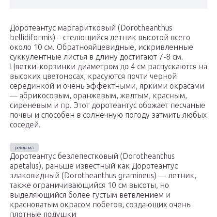
Доротеантус маргаритковый (Dorotheanthus
bellidiformis) – стелющийся летник высотой всего
около 10 см. Обратнояйцевидные, искривленные
суккулентные листья в длину достигают 7-8 см.
Цветки-корзинки диаметром до 4 см распускаются на
высоких цветоносах, красуются почти черной
серединкой и очень эффектными, яркими окрасами
— абрикосовым, оранжевым, желтым, красным,
сиреневым и пр. Этот доротеантус обожает песчаные
почвы и способен в солнечную погоду затмить любых
соседей.
Доротеантус безлепестковый (Dorotheanthus
apetalus), раньше известный как Доротеантус
злаковидный (Dorotheanthus gramineus) — летник,
также ограничивающийся 10 см высоты, но
выделяющийся более густым ветвлением и
красноватым окрасом побегов, создающих очень
плотные подушки