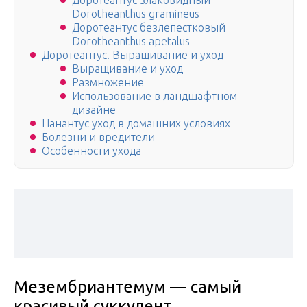
Доротеантус злаковидный
Dorotheanthus gramineus
Доротеантус безлепестковый
Dorotheanthus apetalus
Доротеантус. Выращивание и уход
Выращивание и уход
Размножение
Использование в ландшафтном
дизайне
Нанантус уход в домашних условиях
Болезни и вредители
Особенности ухода
Мезембриантемум — самый
красивый суккулент