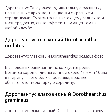
Доротеантус Еллоу имеет удивительную расцветку:
насыщенные ярко-желтые цветки с красными
серединками. Смотрится по-настоящему солнечно и
жизнерадостно, станет эффектным акцентом на
любой клумбе.
Доротеантус глазковый Dorotheanthus
oculatus
Доротеантус глазковый Dorotheanthus oculatus фото
В садовом выращивании используется редко.
Ветвится хорошо, листья длиной около 45 мм и 10 мм
в ширину. Цветы белые, розовые, красные,
обязательно имеют яркую середину.
Доротеантус злаковидный Dorotheanthus
gramineus
Доротеантус злаковидный Dorotheanthus gramineus