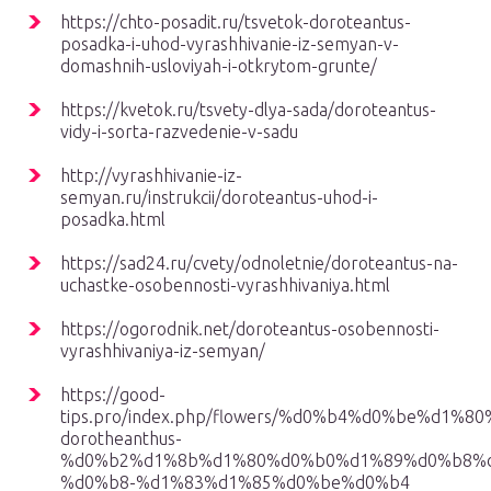
https://chto-posadit.ru/tsvetok-doroteantus-
posadka-i-uhod-vyrashhivanie-iz-semyan-v-
domashnih-usloviyah-i-otkrytom-grunte/
https://kvetok.ru/tsvety-dlya-sada/doroteantus-
vidy-i-sorta-razvedenie-v-sadu
http://vyrashhivanie-iz-
semyan.ru/instrukcii/doroteantus-uhod-i-
posadka.html
https://sad24.ru/cvety/odnoletnie/doroteantus-na-
uchastke-osobennosti-vyrashhivaniya.html
https://ogorodnik.net/doroteantus-osobennosti-
vyrashhivaniya-iz-semyan/
https://good-
tips.pro/index.php/flowers/%d0%b4%d0%be%d
dorotheanthus-
%d0%b2%d1%8b%d1%80%d0%b0%d1%89%d0%b8%
%d0%b8-%d1%83%d1%85%d0%be%d0%b4