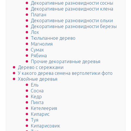
Декоративные разновидности сосны
Декоративные разновидности клена
Платан
Декоративные разновидности ольхи
Декоративные разновидности березы
Лох
Тюльпанное дерево
Магнолия
Сумах
Рябина
Прочие декоративные деревья
Дерево с сережками
У какого дерева семена вертолетики фото
Хвойные деревья
Ель
Сосна
Кедр
Пихта
Кетелеерия
Кипарис
Туя
Кипарисовик