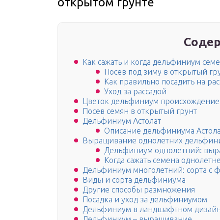
открытом грунте
Содер
Как сажать и когда дельфиниум сем
Посев под зиму в открытый гр
Как правильно посадить на рас
Уход за рассадой
Цветок дельфиниум происхождение
Посев семян в открытый грунт
Дельфиниум Астолат
Описание дельфиниума Астол
Выращивание однолетних дельфин
Дельфиниум однолетний: выр
Когда сажать семена однолетн
Дельфиниум многолетний: сорта с 
Виды и сорта дельфиниума
Другие способы размножения
Посадка и уход за дельфиниумом
Дельфиниум в ландшафтном дизай
Дельфиниум – выращивание