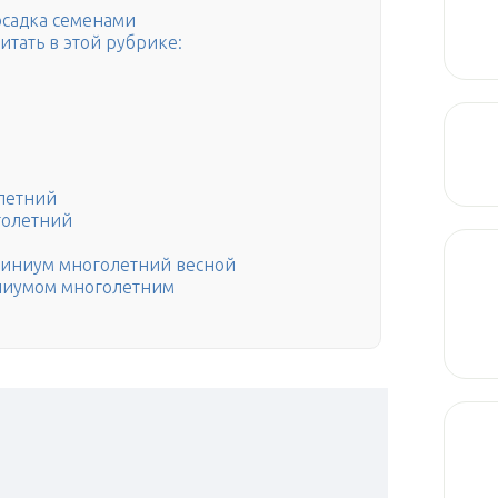
садка семенами
тать в этой рубрике:
летний
голетний
финиум многолетний весной
ниумом многолетним