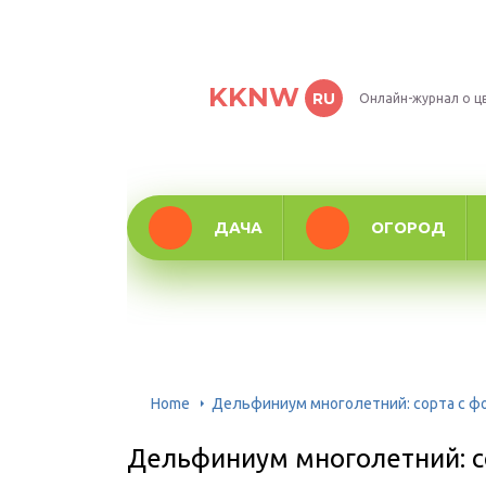
KKNW
RU
Онлайн-журнал о ц
ДАЧА
ОГОРОД
Home
Дельфиниум многолетний: сорта с фо
Дельфиниум многолетний: со