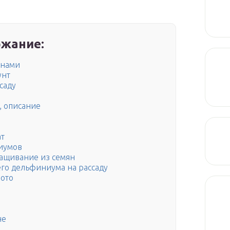
жание:
енами
унт
саду
, описание
ат
иумов
ащивание из семян
его дельфиниума на рассаду
фото
не