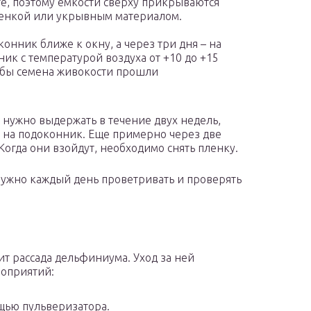
е, поэтому емкости сверху прикрываются
пленкой или укрывным материалом.
онник ближе к окну, а через три дня – на
ик с температурой воздуха от +10 до +15
тобы семена живокости прошли
 нужно выдержать в течение двух недель,
ть на подоконник. Еще примерно через две
огда они взойдут, необходимо снять пленку.
нужно каждый день проветривать и проверять
ит рассада дельфиниума. Уход за ней
оприятий:
щью пульверизатора.