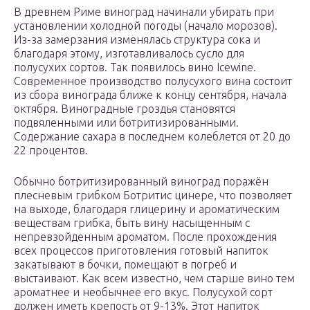
В древнем Риме виноград начинали убирать при
установлении холодной погоды (начало морозов).
Из-за замерзания изменялась структура сока и
благодаря этому, изготавливалось сусло для
полусухих сортов. Так появилось вино Icewine.
Современное производство полусухого вина состоит
из сбора винограда ближе к концу сентября, начала
октября. Виноградные гроздья становятся
подвяленными или ботритизированными.
Содержание сахара в последнем колеблется от 20 до
22 процентов.
Обычно ботритизированный виноград поражён
плесневым грибком Ботритис цинере, что позволяет
на выходе, благодаря глицерину и ароматическим
веществам грибка, быть вину насыщенным с
непревзойденным ароматом. После прохождения
всех процессов приготовления готовый напиток
закатывают в бочки, помещают в погреб и
выстаивают. Как всем известно, чем старше вино тем
ароматнее и необычнее его вкус. Полусухой сорт
должен иметь крепость от 9-13%. Этот напиток