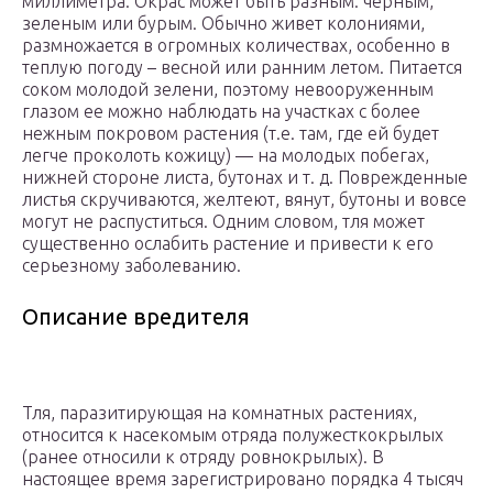
миллиметра. Окрас может быть разным: черным,
зеленым или бурым. Обычно живет колониями,
размножается в огромных количествах, особенно в
теплую погоду – весной или ранним летом. Питается
соком молодой зелени, поэтому невооруженным
глазом ее можно наблюдать на участках с более
нежным покровом растения (т.е. там, где ей будет
легче проколоть кожицу) — на молодых побегах,
нижней стороне листа, бутонах и т. д. Поврежденные
листья скручиваются, желтеют, вянут, бутоны и вовсе
могут не распуститься. Одним словом, тля может
существенно ослабить растение и привести к его
серьезному заболеванию.
Описание вредителя
Тля, паразитирующая на комнатных растениях,
относится к насекомым отряда полужесткокрылых
(ранее относили к отряду ровнокрылых). В
настоящее время зарегистрировано порядка 4 тысяч