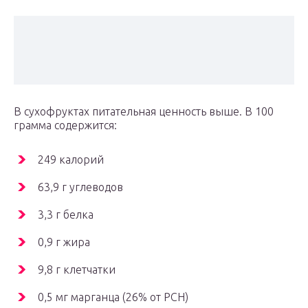
В сухофруктах питательная ценность выше. В 100
грамма содержится:
249 калорий
63,9 г углеводов
3,3 г белка
0,9 г жира
9,8 г клетчатки
0,5 мг марганца (26% от РСН)