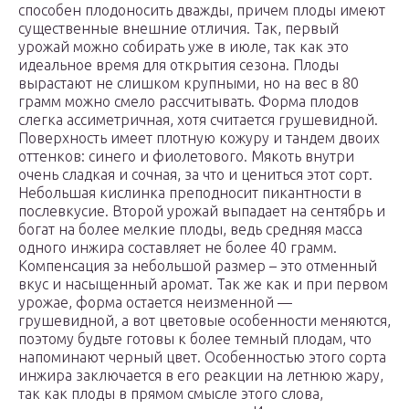
способен плодоносить дважды, причем плоды имеют
существенные внешние отличия. Так, первый
урожай можно собирать уже в июле, так как это
идеальное время для открытия сезона. Плоды
вырастают не слишком крупными, но на вес в 80
грамм можно смело рассчитывать. Форма плодов
слегка ассиметричная, хотя считается грушевидной.
Поверхность имеет плотную кожуру и тандем двоих
оттенков: синего и фиолетового. Мякоть внутри
очень сладкая и сочная, за что и цениться этот сорт.
Небольшая кислинка преподносит пикантности в
послевкусие. Второй урожай выпадает на сентябрь и
богат на более мелкие плоды, ведь средняя масса
одного инжира составляет не более 40 грамм.
Компенсация за небольшой размер – это отменный
вкус и насыщенный аромат. Так же как и при первом
урожае, форма остается неизменной —
грушевидной, а вот цветовые особенности меняются,
поэтому будьте готовы к более темный плодам, что
напоминают черный цвет. Особенностью этого сорта
инжира заключается в его реакции на летнюю жару,
так как плоды в прямом смысле этого слова,