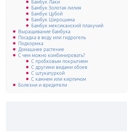
Бамбук Лаки
Бамбук Золотая лилия
Бамбук Цубой
Бамбук Широшима
Бамбук мексиканский плакучий
Выращивание бамбука
Посадка в воду или гидрогель
Подкормка
Домашнее растение
С чем можно комбинировать?
С пробковым покрытием
С другими видами обоев
С штукатуркой
С камнем или кирпичом
Болезни и вредители